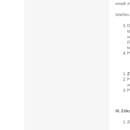
email: 
telefón
O
i
u
č
t
P
Z
P
z
P
III. Zá
Z