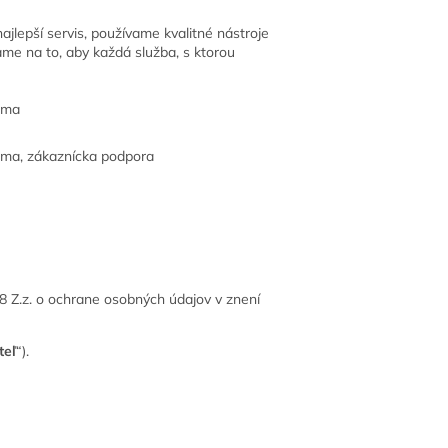
jlepší servis, používame kvalitné nástroje
dame na to, aby každá služba, s ktorou
lama
lama, zákaznícka podpora
8 Z.z. o ochrane osobných údajov v znení
teľ
“).