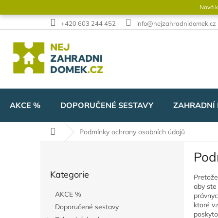
Přejít
Nová k
na
obsah
+420 603 244 452
info@nejzahradnidomek.cz
AKCE %
DOPORUČENÉ SESTAVY
ZAHRADNÍ
Domů
Podmínky ochrany osobních údajů
P
Pod
o
Přeskočit
s
Kategorie
kategorie
Pretože
t
aby ste
r
AKCE %
právnyc
a
ktoré v
Doporučené sestavy
n
poskytov