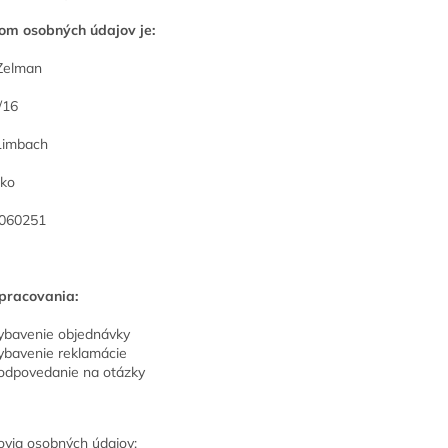
om osobných údajov je:
Zelman
/16
Limbach
sko
6060251
pracovania:
ybavenie objednávky
ybavenie reklamácie
odpovedanie na otázky
ovia osobných údajov: