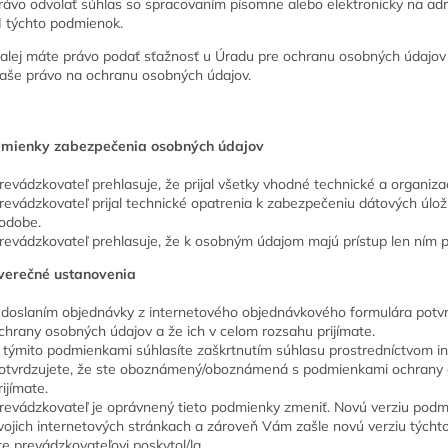
rávo odvolať súhlas so spracovaním písomne alebo elektronicky na adr
II týchto podmienok.
alej máte právo podať sťažnosť u Úradu pre ochranu osobných údajov 
aše právo na ochranu osobných údajov.
odmienky zabezpečenia osobných údajov
revádzkovateľ prehlasuje, že prijal všetky vhodné technické a organi
revádzkovateľ prijal technické opatrenia k zabezpečeniu dátových úloží
odobe.
revádzkovateľ prehlasuje, že k osobným údajom majú prístup len ním 
áverečné ustanovenia
doslaním objednávky z internetového objednávkového formulára potv
chrany osobných údajov a že ich v celom rozsahu prijímate.
 týmito podmienkami súhlasíte zaškrtnutím súhlasu prostredníctvom i
otvrdzujete, že ste oboznámený/oboznámená s podmienkami ochrany o
rijímate.
revádzkovateľ je oprávnený tieto podmienky zmeniť. Novú verziu podm
vojich internetových stránkach a zároveň Vám zašle novú verziu tých
te prevádzkovateľovi poskytol/la.