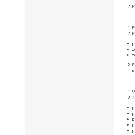
P
P
P
p
z
z
P
o
V
Z
p
p
p
p
p