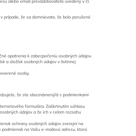
esu alebo email prevádzkovateľa uvedený v čl.
v prípade, že sa domnievate, že bolo porušené
začné opatrenia k zabezpečeniu osobných údajov.
sk a úložísk osobných údajov v listinnej
poverené osoby.
rdzujete, že ste oboznámený/á s podmienkami
nternetového formulára. Zaškrtnutím súhlasu
sobných údajov a že ich v celom rozsahu
ienok ochrany osobných údajov zverejní na
to podmienok na Vašu e-mailovú adresu, ktorú