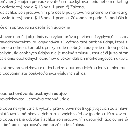
právnený záujem prevádzkovateľa na poskytovaní priameho marketing
ewsletterov) podľa § 13 ods. 1 písm. f) Zákona,
áš súhlas so spracovaním pre účely poskytovania priameho marketing
ewsletterov) podľa § 13 ods. 1 písm. a) Zákona v prípade, že nedošlo k
čelom spracovania osobných údajov je
ybavenie Vašej objednávky a výkon práv a povinností vyplývajúcich z
revádzkovateľom; pri objednávke sú vyžadované osobné údaje, ktoré 
meno a adresa, kontakt), poskytnutie osobných údajov je nutnou požia
oskytnutia osobných údajov nie je možné zmluvu uzavrieť či ju zo stran
asielanie obchodných oznamov a výkon ďalších marketingových aktivít.
o strany prevádzkovateľa dochádza k automatickému individuálnemu 
pracovaním ste poskytol/la svoj výslovný súhlas.
oba uchovávania osobných údajov
revádzkovateľ uchováva osobné údaje
o dobu nevyhnutnú k výkonu práv a povinností vyplývajúcich zo zmlu
platňovanie nárokov z týchto zmluvných vzťahov (po dobu 10 rokov od
o dobu, než je odvolaný súhlas so spracovaním osobných údajov pre úče
sobné údaje spracovávané na základe súhlasu.