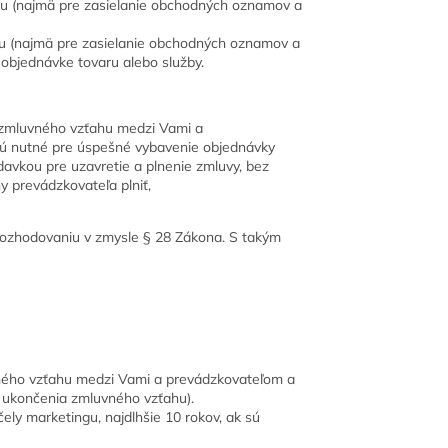
u (najmä pre zasielanie obchodných oznamov a
u (najmä pre zasielanie obchodných oznamov a
 objednávke tovaru alebo služby.
o zmluvného vzťahu medzi Vami a
sú nutné pre úspešné vybavenie objednávky
davkou pre uzavretie a plnenie zmluvy, bez
y prevádzkovateľa plniť,
rozhodovaniu v zmysle § 28 Zákona. S takým
vného vzťahu medzi Vami a prevádzkovateľom a
 ukončenia zmluvného vzťahu).
ly marketingu, najdlhšie 10 rokov, ak sú