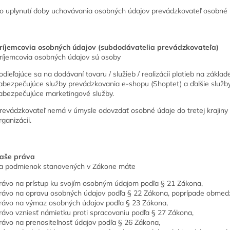
o uplynutí doby uchovávania osobných údajov prevádzkovateľ osobné
ríjemcovia osobných údajov (subdodávatelia prevádzkovateľa)
ríjemcovia osobných údajov sú osoby
odieľajúce sa na dodávaní tovaru / služieb / realizácii platieb na základ
abezpečujúce služby prevádzkovania e-shopu (Shoptet) a ďalšie služby
abezpečujúce marketingové služby.
revádzkovateľ nemá v úmysle odovzdať osobné údaje do tretej krajiny
rganizácii.
aše práva
a podmienok stanovených v Zákone máte
rávo na prístup ku svojím osobným údajom podľa § 21 Zákona,
rávo na opravu osobných údajov podľa § 22 Zákona, poprípade obmedz
rávo na výmaz osobných údajov podľa § 23 Zákona,
rávo vzniesť námietku proti spracovaniu podľa § 27 Zákona,
rávo na prenositeľnosť údajov podľa § 26 Zákona,