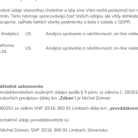
obné údaje starostlivo chránime a aby sme Vám mohli poskytnúť ten na
 strán. Tieto nástroje spracovávajú časť Vašich údajov, ale vždy dohlia
acujeme, spĺňala taktiež všetky podmienky a bola v súlade s GDPR.
Analytics
US
Analýza správania a návštevnosti, on-line rek
atforms
US
Analýza správania a návštevnosti, on-line rek
Ltd.
ákladné ustanovenia
revádzkovateľom osobných údajov podľa § 5 písm. o) zákona č. 18/201
eskorších predpisov (ďalej len „
Zákon
“) je Michal Zelman
60251 so sídlom SNP 20/16, 900 91 Limbach ďalej len: „
prevádzkova
ontaktné údaje prevádzkovateľa sú
 Michal Zelman, SNP 20/16, 900 91 Limbach, Slovensko