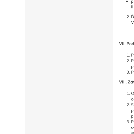
p
I
Ď
V
VII. P
P
P
p
P
VIII. Z
O
o
S
p
p
P
s
s