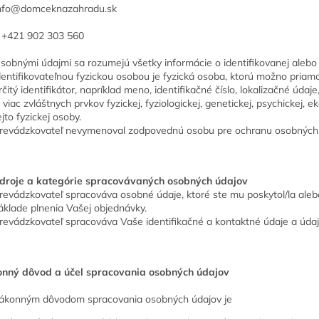
info@domceknazahradu.sk
: +421 902 303 560
sobnými údajmi sa rozumejú všetky informácie o identifikovanej alebo i
dentifikovateľnou fyzickou osobou je fyzická osoba, ktorú možno priam
rčitý identifikátor, napríklad meno, identifikačné číslo, lokalizačné úda
i viac zvláštnych prvkov fyzickej, fyziologickej, genetickej, psychickej, 
ejto fyzickej osoby.
revádzkovateľ nevymenoval zodpovednú osobu pre ochranu osobných 
droje a kategórie spracovávaných osobných údajov
revádzkovateľ spracováva osobné údaje, ktoré ste mu poskytol/la aleb
áklade plnenia Vašej objednávky.
revádzkovateľ spracováva Vaše identifikačné a kontaktné údaje a údaj
konný dôvod a účel spracovania osobných údajov
ákonným dôvodom spracovania osobných údajov je