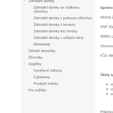
Zahradní domky
n
í
Zahradní domky se sedlovou
Správc
střechou
p
Michal 
a
Zahradní domky s pultovou střechou
n
Zahradní domky s terasou
SNP 20
e
Zahradní domky bez terasy
l
90091 
Zahradní domky s velkými okny
Minisklady
Sloven
Dětské domečky
IČO: 4
Dřevníky
Doplňky
Vyvýšené záhony
Účely s
Cykloboxy
Prodejní stánky
v
v
Pro zvířata
z
Príjemc