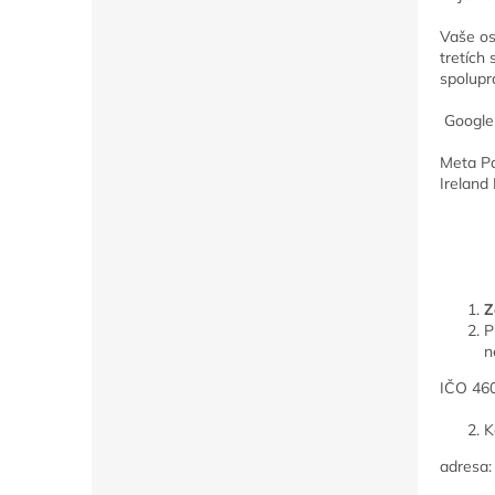
Vaše os
tretích
spolupr
Google 
Meta P
Ireland 
Z
P
n
IČO 460
K
adresa: