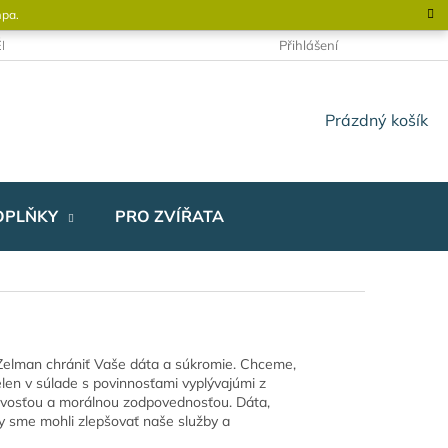
mpa.
NĚNÉHO DOMKU
KONTAKTY
OBCHODNÍ PODMÍNKY
Přihlášení
NÁKUPNÍ
Prázdný košík
KOŠÍK
OPLŇKY
PRO ZVÍŘATA
l Zelman chrániť Vaše dáta a súkromie. Chceme,
elen v súlade s povinnosťami vyplývajúmi z
tlivosťou a morálnou zodpovednosťou. Dáta,
y sme mohli zlepšovať naše služby a