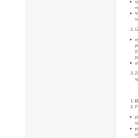
o
n
V
n
Ú
v
p
(
p
z
Z
s
D
P
p
u
p
o