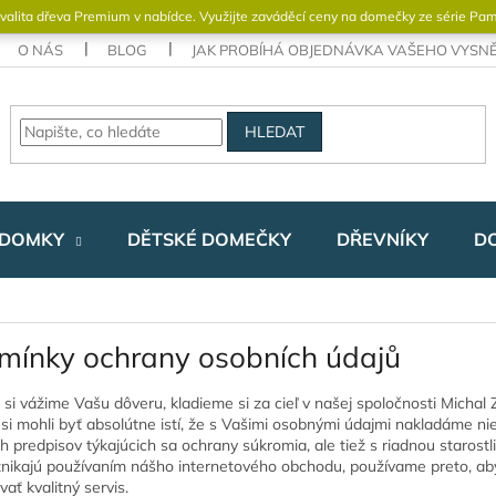
valita dřeva Premium v ​​nabídce. Využijte zaváděcí ceny na domečky ze série Pa
O NÁS
BLOG
JAK PROBÍHÁ OBJEDNÁVKA VAŠEHO VYS
HLEDAT
 DOMKY
DĚTSKÉ DOMEČKY
DŘEVNÍKY
D
mínky ochrany osobních údajů
 si vážime Vašu dôveru, kladieme si za cieľ v našej spoločnosti Micha
 si mohli byť absolútne istí, že s Vašimi osobnými údajmi nakladáme ni
h predpisov týkajúcich sa ochrany súkromia, ale tiež s riadnou staros
znikajú používaním nášho internetového obchodu, používame preto, ab
ať kvalitný servis.