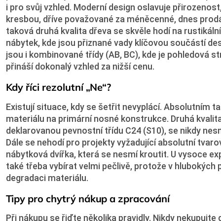
i pro svůj vzhled. Moderní design oslavuje přirozenost,
kresbou, dříve považované za méněcenné, dnes prodáv
taková druhá kvalita dřeva se skvěle hodí na rustikáln
nábytek, kde jsou přiznané vady klíčovou součástí
jsou i kombinované třídy (AB, BC), kde je pohledová str
přináší dokonalý vzhled za nižší cenu.
Kdy říci rezolutní „Ne“?
Existují situace, kdy se šetřit nevyplácí. Absolutním t
materiálu na primární nosné konstrukce. Druhá kvalit
deklarovanou pevnostní třídu C24 (S10), se nikdy nesm
Dále se nehodí pro projekty vyžadující absolutní tvarov
nábytková dvířka, která se nesmí kroutit. U vysoce ex
také třeba vybírat velmi pečlivě, protože v hlubokých 
degradaci materiálu.
Tipy pro chytrý nákup a zpracování
Při nákupu se řiďte několika pravidly. Nikdy nekupujte