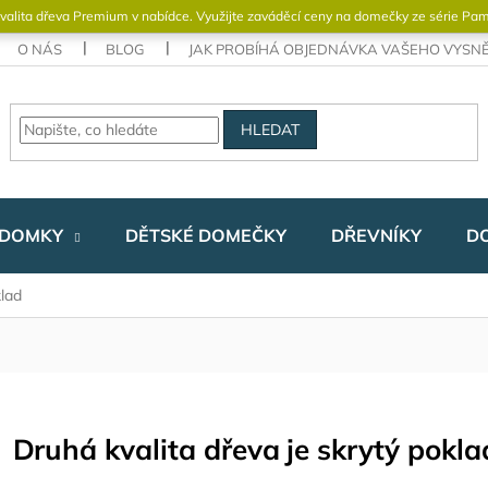
valita dřeva Premium v ​​nabídce. Využijte zaváděcí ceny na domečky ze série Pa
O NÁS
BLOG
JAK PROBÍHÁ OBJEDNÁVKA VAŠEHO VYS
HLEDAT
 DOMKY
DĚTSKÉ DOMEČKY
DŘEVNÍKY
D
klad
Druhá kvalita dřeva je skrytý pokla