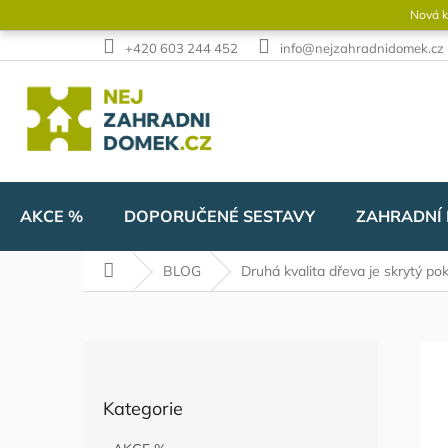
Přejít
Nová k
na
obsah
+420 603 244 452
info@nejzahradnidomek.cz
AKCE %
DOPORUČENÉ SESTAVY
ZAHRADNÍ
Domů
BLOG
Druhá kvalita dřeva je skrytý po
P
o
Přeskočit
s
Kategorie
kategorie
t
r