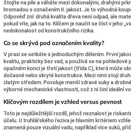
Stojíte na pile a váháte mezi dokonalými, drahými prkny
hromadou s označením II. jakost. Je to výhodná kou
Odpověď zní: druhá kvalita dřeva není odpad, ale mat
pokud víte, jak na to. Klíčem je naučit se číst v jeho „
nedokonalost od konstrukčního rizika.
Co se skrývá pod označením kvality?
V praxi se setkáte s jednoduchým dělením. První jakos
kvalitu, prakticky bez vad, a používá se na pohledové 
opačném konci je třetí jakost (třída C), která může ob
dočasné nebo skryté konstrukce. Mezi nimi stojí druhá k
zlatým středem. Povoluje menší zdravé suky a drobné 
výborné mechanické vlastnosti, což z ní činí ideální vo
Klíčovým rozdílem je vzhled versus pevnost
Toto je nejdůležitější rozdíl, jehož neznalost je riskant
účelu. U truhlářského řeziva je hlavním kritériem vzhle
znamená pouze vizuální vadu, například více suků, př