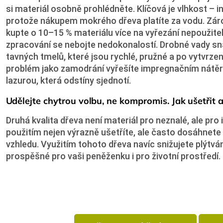
si materiál osobně prohlédněte. Klíčová je vlhkost – i
protože nákupem mokrého dřeva platíte za vodu. Záro
kupte o 10–15 % materiálu více na vyřezání nepoužite
zpracování se nebojte nedokonalostí. Drobné vady s
tavných tmelů, které jsou rychlé, pružné a po vytvrzení 
problém jako zamodrání vyřešíte impregnačním nát
lazurou, která odstíny sjednotí.
Udělejte chytrou volbu, ne kompromis. Jak ušetřit 
Druhá kvalita dřeva není materiál pro neznalé, ale p
použitím nejen výrazně ušetříte, ale často dosáhnete 
vzhledu. Využitím tohoto dřeva navíc snižujete plýtvá
prospěšné pro vaši peněženku i pro životní prostředí.