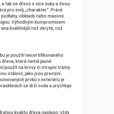
 a tak se dřevo s více suky a živou
á pro svůj „charakter“. Právě
í podlahy, obklady nebo masivní
 designu. Výhodným kompromisem
ana kvalitnější než skrytá, což
abu je použití necertifikovaného
a dřeva, která nemá jasně
í použít na krovy či stropní trámy.
ou stálost, jako jsou precizní
ponovaných prvků v exteriéru je
prasklinách se drží voda a urychluje
 druhou kvalitu dřeva naslepo; vždy