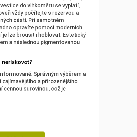
nvestice do vlhkoměru se vyplatí,
veň vždy počítejte s rezervou a
lných částí. Při samotném
nadno opravíte pomocí moderních
je lze brousit i hoblovat. Estetický
ěrem a následnou pigmentovanou
a neriskovat?
ro informované. Správným výběrem a
i zajímavějšího a přirozenějšího
ní cennou surovinou, což je