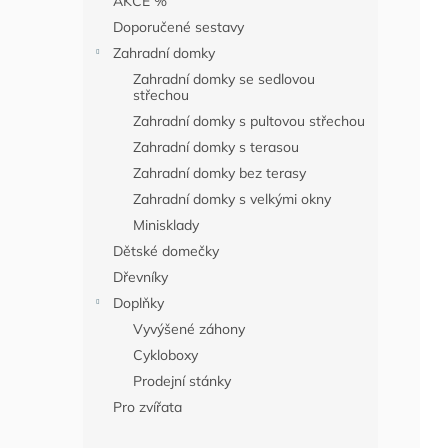
AKCE %
a
Doporučené sestavy
n
Zahradní domky
n
í
Zahradní domky se sedlovou
střechou
p
a
Zahradní domky s pultovou střechou
n
Zahradní domky s terasou
e
Zahradní domky bez terasy
l
Zahradní domky s velkými okny
Minisklady
Dětské domečky
Dřevníky
Doplňky
Vyvýšené záhony
Cykloboxy
Prodejní stánky
Pro zvířata