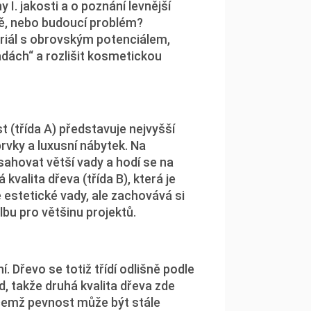
 I. jakosti a o poznání levnější
pě, nebo budoucí problém?
eriál s obrovským potenciálem,
vadách“ a rozlišit kosmetickou
t (třída A) představuje nejvyšší
prvky a luxusní nábytek. Na
sahovat větší vady a hodí se na
valita dřeva (třída B), která je
estetické vady, ale zachovává si
lbu pro většinu projektů.
ní. Dřevo se totiž třídí odlišně podle
d, takže druhá kvalita dřeva zde
ičemž pevnost může být stále