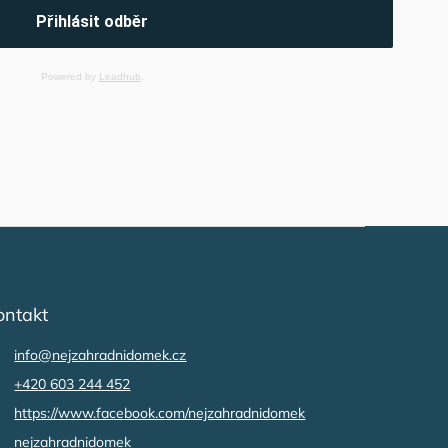
Přihlásit odběr
Powered by
Leadhub
.
ontakt
info
@
nejzahradnidomek.cz
+420 603 244 452
https://www.facebook.com/nejzahradnidomek
nejzahradnidomek