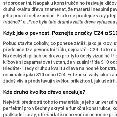
stoprocentní. Naopak u konstrukčního řeziva je klíč
druhá kvalita dřeva znamenat, že materiál nesplnil pe
jeho použití nebezpečné. Proto se prodejce vždy ptej
tříděno?“
a „
Proč byla tato druhá kvalita dřeva vyřazena z
Když jde o pevnost. Poznejte značky C24 a S1
Pokud stavíte cokoliv, co ponese zátěž, jako je krov, 
předepíše tzv. pevnostní třídu, nejčastěji C24. Tato 
Na českých pilách se dřevo pro tyto účely vizuálně tříd
klíčové si zapamatovat vztah, že vizuální třída S10 od
Hledáte-li tedy druhou kvalitu dřeva na nosné konstru
minimálně jako S10 nebo C24. Estetické vady jako za
žádný vliv a představují skvělou příležitost, jak ušetřit.
Kde druhá kvalita dřeva exceluje?
Největší předností tohoto materiálu je jeho univerzáln
perfektní pro všechny skryté a funkční konstrukce, kd
podkladní rošty, střešní latě nebo vnitřní nenosné př