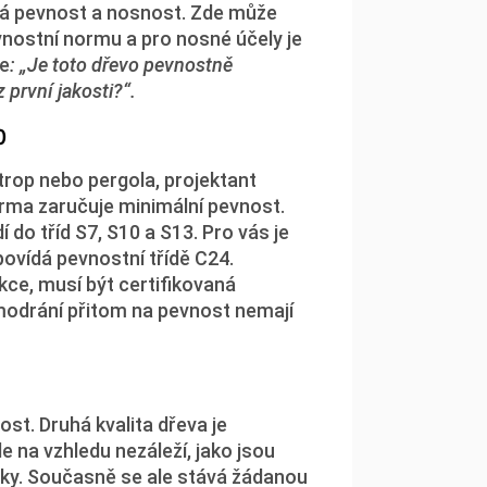
ová pevnost a nosnost. Zde může
vnostní normu a pro nosné účely je
te
: „Je toto dřevo pevnostně
 první jakosti?“.
0
strop nebo pergola, projektant
norma zaručuje minimální pevnost.
í do tříd S7, S10 a S13. Pro vás je
povídá pevnostní třídě C24.
kce, musí být certifikovaná
modrání přitom na pevnost nemají
ost. Druhá kvalita dřeva je
e na vzhledu nezáleží, jako jsou
íčky. Současně se ale stává žádanou