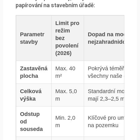
papírování na stavebním úřadě:
Limit pro
režim
Parametr
Dopad na modely
bez
stavby
nejzahradnidomky.
povolení
(2026)
Zastavěná
Max. 40
Pokrývá téměř
plocha
m²
všechny naše domk
Celková
Max. 5,0
Standardní modely
výška
m
mají 2,3–2,5 m
Odstup
Min. 2,0
Klíčové pro umístění
od
m
na pozemku
souseda