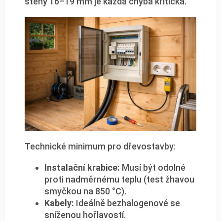
stěny 16–19 mm je každá chyba kritická.
Technické minimum pro dřevostavby:
Instalační krabice:
Musí být odolné
proti nadměrnému teplu (test žhavou
smyčkou na 850 °C).
Kabely:
Ideálně bezhalogenové se
sníženou hořlavostí.