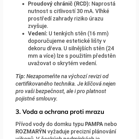
Proudový chránič (RCD):
Naprostá
nutnost s citlivostí 30 mA. Vlhké
prostředí zahrady riziko úrazu
zvyšuje.
Vedení:
U tenkých stěn (16 mm)
doporučujeme estetické lišty v
dekoru dřeva. U silnějších stěn (24
mm a více) lze s použitím předstěn
uvažovat o skrytém vedení.
Tip:
Nezapomeňte na výchozí revizi od
certifikovaného technika. Je klíčová nejen
pro vaši bezpečnost, ale i pro platnost
pojistné smlouvy.
3. Voda a ochrana proti mrazu
Přívod vody do domku typu
PAMPA
nebo
ROZMARÝN
vyžaduje precizní plánování
výkopů. V českých podmínkách je