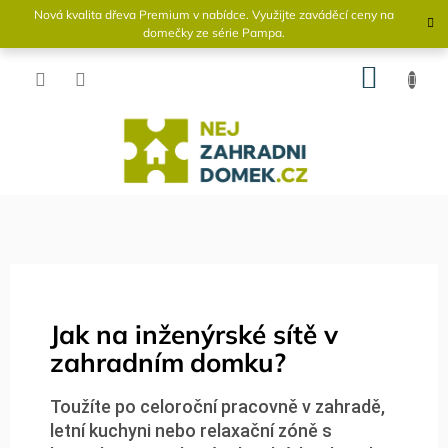
Přejít
Nová kvalita dřeva Premium v ​​nabídce. Využijte zaváděcí ceny na
na
domečky ze série Pampa.
obsah
NÁKU
KOŠÍK
Jak na inženýrské sítě v
zahradním domku?
Toužíte po celoroční pracovně v zahradě,
letní kuchyni nebo relaxační zóně s