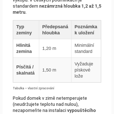
standardem
nezámrzná hloubka 1,2 až 1,5
metru
.
Typ
Předepsaná
Poznámka
zeminy
hloubka
k uložení
Hlinitá
Minimální
1,20 m
zemina
standard
Vyžaduje
Písčitá /
1,50 m
pískové
skalnatá
lože
Tabulka – vlastní zpracování
Pokud domek v zimě netemperujete
(neudržujete teplotu nad nulou),
nezapomeňte na instalaci
vypouštěcího