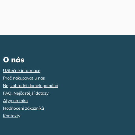
Z
á
p
a
O nás
t
í
Užitečné informace
Proč nakupovat u nás
Nej zahradní domek pomáhá
FAQ: Nejčastější dotazy
Atyp na míru
Hodnocení zákazníků
Kontakty