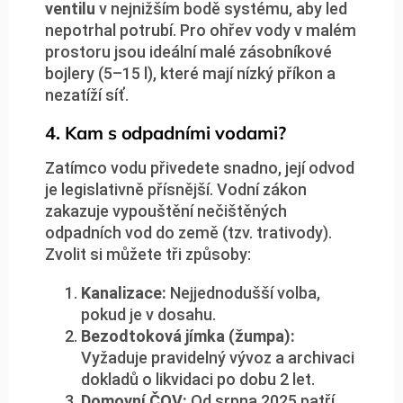
ventilu
v nejnižším bodě systému, aby led
nepotrhal potrubí. Pro ohřev vody v malém
prostoru jsou ideální malé zásobníkové
bojlery (5–15 l), které mají nízký příkon a
nezatíží síť.
4. Kam s odpadními vodami?
Zatímco vodu přivedete snadno, její odvod
je legislativně přísnější. Vodní zákon
zakazuje vypouštění nečištěných
odpadních vod do země (tzv. trativody).
Zvolit si můžete tři způsoby:
Kanalizace:
Nejjednodušší volba,
pokud je v dosahu.
Bezodtoková jímka (žumpa):
Vyžaduje pravidelný vývoz a archivaci
dokladů o likvidaci po dobu 2 let.
Domovní ČOV:
Od srpna 2025 patří