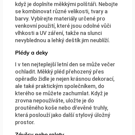
když je doplníte měkkými polštáři. Nebojte
se kombinovat různé velikosti, tvary a
barvy. Vybírejte materiály určené pro
venkovní použití, které jsou odolné vůči
vlhkosti a UV záření, takže na slunci
nevyblednou a lehký deštík jim neublíží.
Plédy a deky
I v ten nejteplejší letní den se může večer
ochladit. Měkký pléd přehozený přes
opěradlo židle je nejen krásnou dekorací,
ale také praktickým společníkem, do
kterého se můžete zachumlat. Když je
zrovna nepoužíváte, uložte je do
proutěného koše nebo dřevěné truhly,
která poslouží jako další stylový úložný
prostor.
Závěsy nebo rolety