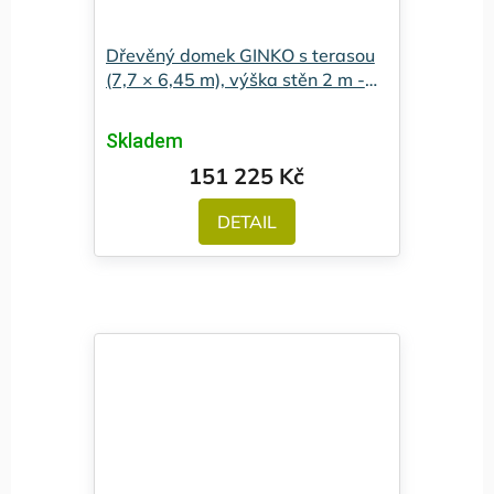
Dřevěný domek GINKO s terasou
(7,7 × 6,45 m), výška stěn 2 m -
Premium
Skladem
151 225 Kč
DETAIL