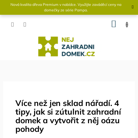
Přejít
Nová kvalita dřeva Premium v ​​nabídce. Využijte zaváděcí ceny na
na
domečky ze série Pampa.
obsah
NÁKU
KOŠÍK
Více než jen sklad nářadí. 4
tipy, jak si zútulnit zahradní
domek a vytvořit z něj oázu
pohody