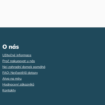
Z
á
p
a
O nás
t
í
Užitečné informace
Proč nakupovat u nás
Nej zahradní domek pomáhá
FAQ: Nejčastější dotazy
Atyp na míru
Hodnocení zákazníků
Kontakty