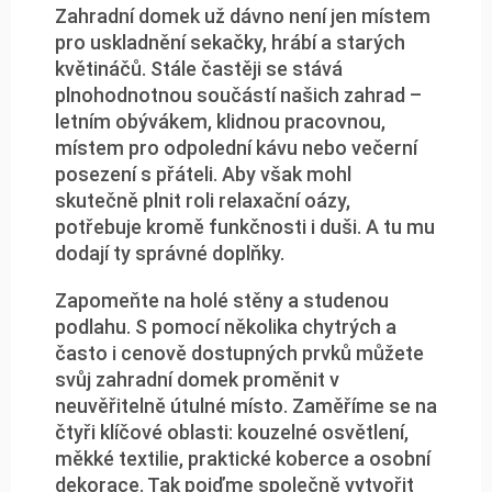
Zahradní domek už dávno není jen místem
pro uskladnění sekačky, hrábí a starých
květináčů. Stále častěji se stává
plnohodnotnou součástí našich zahrad –
letním obývákem, klidnou pracovnou,
místem pro odpolední kávu nebo večerní
posezení s přáteli. Aby však mohl
skutečně plnit roli relaxační oázy,
potřebuje kromě funkčnosti i duši. A tu mu
dodají ty správné doplňky.
Zapomeňte na holé stěny a studenou
podlahu. S pomocí několika chytrých a
často i cenově dostupných prvků můžete
svůj zahradní domek proměnit v
neuvěřitelně útulné místo. Zaměříme se na
čtyři klíčové oblasti: kouzelné osvětlení,
měkké textilie, praktické koberce a osobní
dekorace. Tak pojďme společně vytvořit