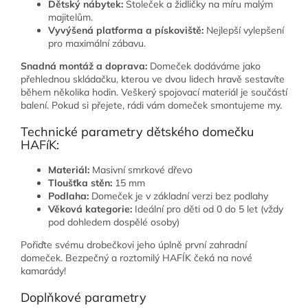
Dětský nábytek:
Stoleček a židličky na míru malým
majitelům.
Vyvýšená platforma a pískoviště:
Nejlepší vylepšení
pro maximální zábavu.
Snadná montáž a doprava:
Domeček dodáváme jako
přehlednou skládačku, kterou ve dvou lidech hravě sestavíte
během několika hodin. Veškerý spojovací materiál je součástí
balení. Pokud si přejete, rádi vám domeček smontujeme my.
Technické parametry dětského domečku
HAFíK:
Materiál:
Masivní smrkové dřevo
Tloušťka stěn:
15 mm
Podlaha:
Domeček je v základní verzi bez podlahy
Věková kategorie:
Ideální pro děti od 0 do 5 let (vždy
pod dohledem dospělé osoby)
Pořiďte svému drobečkovi jeho úplně první zahradní
domeček. Bezpečný a roztomilý HAFÍK čeká na nové
kamarády!
Doplňkové parametry