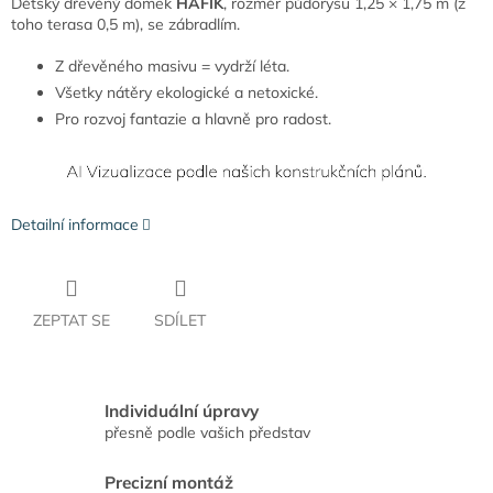
Dětský dřevěný domek
HAFÍK
, rozměr půdorysu 1,25 × 1,75 m (z
toho terasa 0,5 m), se zábradlím.
Z dřevěného masivu = vydrží léta.
Všetky nátěry ekologické a netoxické.
Pro rozvoj fantazie a hlavně pro radost.
Detailní informace
ZEPTAT SE
SDÍLET
Individuální úpravy
přesně podle vašich představ
Precizní montáž