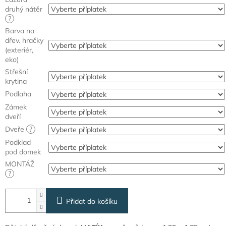
druhý nátěr
?
Barva na
dřev. hračky
(exteriér,
eko)
Střešní
krytina
Podlaha
Zámek
dveří
Dveře
?
Podklad
pod domek
MONTÁŽ
?
Přidat do košíku