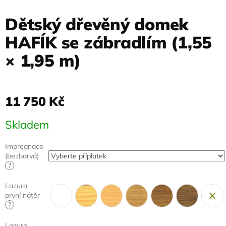
Dětský dřevěný domek
HAFÍK se zábradlím (1,55
× 1,95 m)
11 750 Kč
Měrná
Skladem
cena:
Impregnace
(bezbarvá)
?
Lazura
první nátěr
?
Lazura