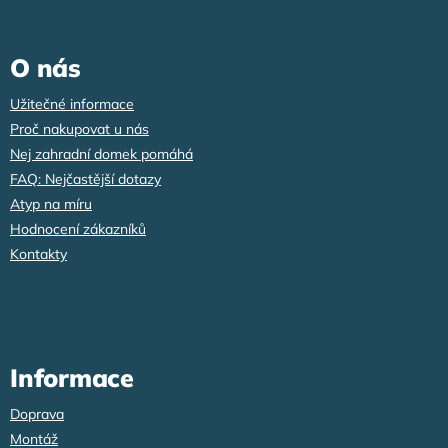
á
p
a
O nás
t
í
Užitečné informace
Proč nakupovat u nás
Nej zahradní domek pomáhá
FAQ: Nejčastější dotazy
Atyp na míru
Hodnocení zákazníků
Kontakty
Informace
Doprava
Montáž