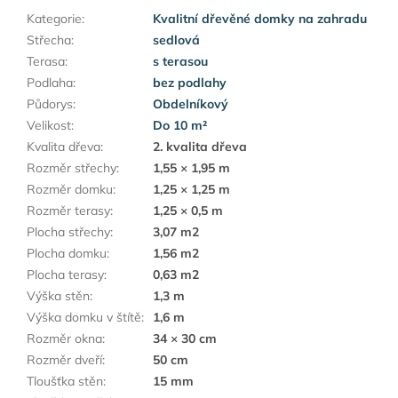
Kategorie
:
Kvalitní dřevěné domky na zahradu
Střecha
:
sedlová
Terasa
:
s terasou
Podlaha
:
bez podlahy
Půdorys
:
Obdelníkový
Velikost
:
Do 10 m²
Kvalita dřeva
:
2. kvalita dřeva
Rozměr střechy
:
1,55 × 1,95 m
Rozměr domku
:
1,25 × 1,25 m
Rozměr terasy
:
1,25 × 0,5 m
Plocha střechy
:
3,07 m2
Plocha domku
:
1,56 m2
Plocha terasy
:
0,63 m2
Výška stěn
:
1,3 m
Výška domku v štítě
:
1,6 m
Rozměr okna
:
34 × 30 cm
Rozměr dveří
:
50 cm
Tloušťka stěn
:
15 mm