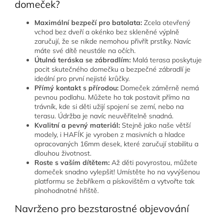
domeček?
Maximální bezpečí pro batolata:
Zcela otevřený
vchod bez dveří a okénko bez skleněné výplně
zaručují, že se nikde nemohou přivřít prstíky. Navíc
máte své dítě neustále na očích.
Útulná teráska se zábradlím:
Malá terasa poskytuje
pocit skutečného domečku a bezpečné zábradlí je
ideální pro první nejisté krůčky.
Přímý kontakt s přírodou:
Domeček záměrně nemá
pevnou podlahu. Můžete ho tak postavit přímo na
trávník, kde si děti užijí spojení se zemí, nebo na
terasu. Údržba je navíc neuvěřitelně snadná.
Kvalitní a pevný materiál:
Stejně jako naše větší
modely, i HAFÍK je vyroben z masivních a hladce
opracovaných 16mm desek, které zaručují stabilitu a
dlouhou životnost.
Roste s vaším dítětem:
Až děti povyrostou, můžete
domeček snadno vylepšit! Umístěte ho na vyvýšenou
platformu se žebříkem a pískovištěm a vytvořte tak
plnohodnotné hřiště.
Navrženo pro bezstarostné objevování