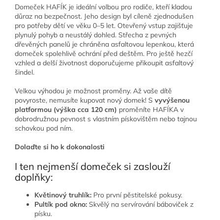
Domeček HAFÍK je ideální volbou pro rodiče, kteří kladou
důraz na bezpečnost. Jeho design byl cíleně zjednodušen
pro potřeby dětí ve věku 0–5 let. Otevřený vstup zajišťuje
plynulý pohyb a neustálý dohled. Střecha z pevných
dřevěných panelů je chráněna asfaltovou lepenkou, která
domeček spolehlivě ochrání před deštěm. Pro ještě hezčí
vzhled a delší životnost doporučujeme přikoupit asfaltový
šindel.
Velkou výhodou je možnost proměny. Až vaše dítě
povyroste, nemusíte kupovat nový domek! S
vyvýšenou
platformou (výška cca 120 cm)
proměníte HAFÍKA v
dobrodružnou pevnost s vlastním pískovištěm nebo tajnou
schovkou pod ním.
Dolaďte si ho k dokonalosti
I ten nejmenší domeček si zaslouží
doplňky:
Květinový truhlík:
Pro první pěstitelské pokusy.
Pultík pod okno:
Skvělý na servírování báboviček z
písku.