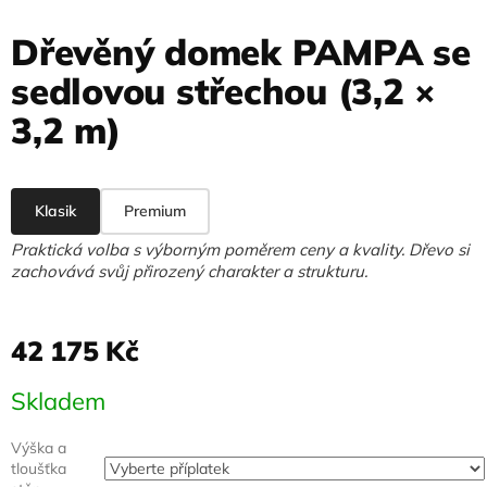
Dřevěný domek PAMPA se
sedlovou střechou (3,2 ×
3,2 m)
Klasik
Premium
Praktická volba s výborným poměrem ceny a kvality. Dřevo si
zachovává svůj přirozený charakter a strukturu.
42 175 Kč
Měrná
Skladem
cena:
Výška a
tloušťka