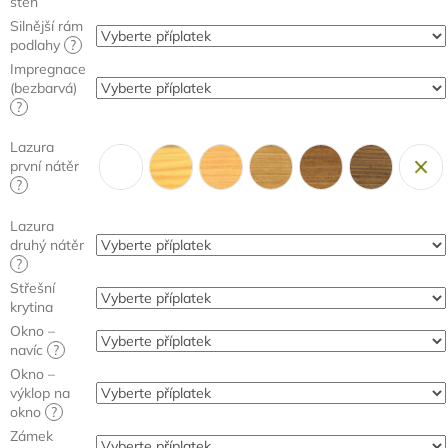
stěn
Silnější rám
podlahy
?
Impregnace
(bezbarvá)
?
Lazura
první nátěr
?
Lazura
druhý nátěr
?
Střešní
krytina
Okno –
navíc
?
Okno –
výklop na
okno
?
Zámek