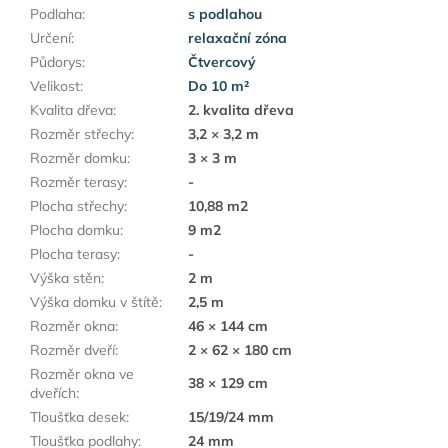
Podlaha
:
s podlahou
Určení
:
relaxační zóna
Půdorys
:
Čtvercový
Velikost
:
Do 10 m²
Kvalita dřeva
:
2. kvalita dřeva
Rozměr střechy
:
3,2 × 3,2 m
Rozměr domku
:
3 × 3 m
Rozměr terasy
:
-
Plocha střechy
:
10,88 m2
Plocha domku
:
9 m2
Plocha terasy
:
-
Výška stěn
:
2 m
Výška domku v štítě
:
2,5 m
Rozměr okna
:
46 × 144 cm
Rozměr dveří
:
2 × 62 × 180 cm
Rozměr okna ve
38 × 129 cm
dveřích
:
Tloušťka desek
:
15/19/24 mm
Tloušťka podlahy
:
24 mm