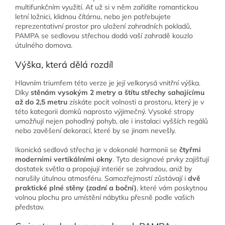
multifunkčním využití. Ať už si v něm zařídíte romantickou
letní ložnici, klidnou čítárnu, nebo jen potřebujete
reprezentativní prostor pro uložení zahradních pokladů,
PAMPA se sedlovou střechou dodá vaší zahradě kouzlo
útulného domova.
Výška, která dělá rozdíl
Hlavním triumfem této verze je její velkorysá vnitřní výška.
Díky
stěnám vysokým 2 metry a štítu střechy sahajícímu
až do 2,5 metru
získáte pocit volnosti a prostoru, který je v
této kategorii domků naprosto výjimečný. Vysoké stropy
umožňují nejen pohodlný pohyb, ale i instalaci vyšších regálů
nebo zavěšení dekorací, které by se jinam nevešly.
Ikonická sedlová střecha je v dokonalé harmonii se
čtyřmi
moderními vertikálními okny
. Tyto designové prvky zajišťují
dostatek světla a propojují interiér se zahradou, aniž by
narušily útulnou atmosféru. Samozřejmostí zůstávají i
dvě
praktické plné stěny (zadní a boční)
, které vám poskytnou
volnou plochu pro umístění nábytku přesně podle vašich
představ.