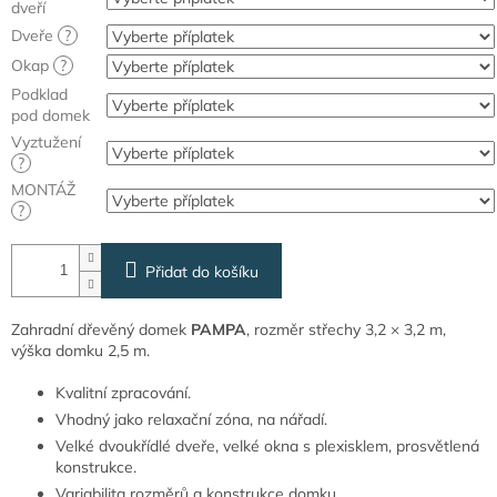
dveří
Dveře
?
Okap
?
Podklad
pod domek
Vyztužení
?
MONTÁŽ
?
Přidat do košíku
Zahradní dřevěný domek
PAMPA
, rozměr střechy 3,2 × 3,2 m,
výška domku 2,5 m.
Kvalitní zpracování.
Vhodný jako relaxační zóna, na nářadí.
Velké dvoukřídlé dveře, velké okna s plexisklem, prosvětlená
konstrukce.
Variabilita rozměrů a konstrukce domku.