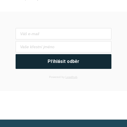
Přihlásit odběr
Powered by
Leadhub
.
Z