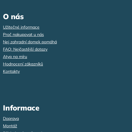
á
p
a
O nás
t
í
Užitečné informace
Proč nakupovat u nás
Nej zahradní domek pomáhá
FAQ: Nejčastější dotazy
Atyp na míru
Hodnocení zákazníků
Kontakty
Informace
Doprava
Montáž