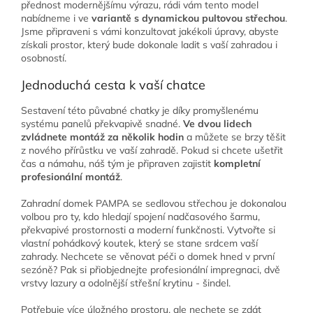
přednost modernějšímu výrazu, rádi vám tento model
nabídneme i ve
variantě s dynamickou pultovou střechou
.
Jsme připraveni s vámi konzultovat jakékoli úpravy, abyste
získali prostor, který bude dokonale ladit s vaší zahradou i
osobností.
Jednoduchá cesta k vaší chatce
Sestavení této půvabné chatky je díky promyšlenému
systému panelů překvapivě snadné.
Ve dvou lidech
zvládnete montáž za několik hodin
a můžete se brzy těšit
z nového přírůstku ve vaší zahradě. Pokud si chcete ušetřit
čas a námahu, náš tým je připraven zajistit
kompletní
profesionální montáž
.
Zahradní domek PAMPA se sedlovou střechou je dokonalou
volbou pro ty, kdo hledají spojení nadčasového šarmu,
překvapivé prostornosti a moderní funkčnosti. Vytvořte si
vlastní pohádkový koutek, který se stane srdcem vaší
zahrady. Nechcete se věnovat péči o domek hned v první
sezóně? Pak si přiobjednejte profesionální impregnaci, dvě
vrstvy lazury a odolnější střešní krytinu - šindel.
Potřebuje více úložného prostoru, ale nechete se zdát