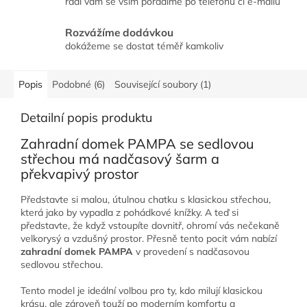
rádi vám se vším poradíme po telefonu či e-mailu
Rozvážíme dodávkou
dokážeme se dostat téměř kamkoliv
Popis
Podobné (6)
Související soubory (1)
Detailní popis produktu
Zahradní domek PAMPA se sedlovou
střechou má nadčasový šarm a
překvapivý prostor
Představte si malou, útulnou chatku s klasickou střechou,
která jako by vypadla z pohádkové knížky. A teď si
představte, že když vstoupíte dovnitř, ohromí vás nečekaně
velkorysý a vzdušný prostor. Přesně tento pocit vám nabízí
zahradní domek PAMPA
v provedení s nadčasovou
sedlovou střechou.
Tento model je ideální volbou pro ty, kdo milují klasickou
krásu, ale zároveň touží po moderním komfortu a