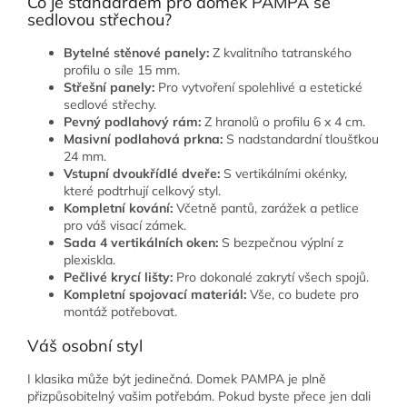
Co je standardem pro domek PAMPA se
sedlovou střechou?
Bytelné stěnové panely:
Z kvalitního tatranského
profilu o síle 15 mm.
Střešní panely:
Pro vytvoření spolehlivé a estetické
sedlové střechy.
Pevný podlahový rám:
Z hranolů o profilu 6 x 4 cm.
Masivní podlahová prkna:
S nadstandardní tloušťkou
24 mm.
Vstupní dvoukřídlé dveře:
S vertikálními okénky,
které podtrhují celkový styl.
Kompletní kování:
Včetně pantů, zarážek a petlice
pro váš visací zámek.
Sada 4 vertikálních oken:
S bezpečnou výplní z
plexiskla.
Pečlivé krycí lišty:
Pro dokonalé zakrytí všech spojů.
Kompletní spojovací materiál:
Vše, co budete pro
montáž potřebovat.
Váš osobní styl
I klasika může být jedinečná. Domek PAMPA je plně
přizpůsobitelný vašim potřebám. Pokud byste přece jen dali