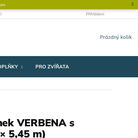
mpa.
NĚNÉHO DOMKU
KONTAKTY
OBCHODNÍ PODMÍNKY
Přihlášení
NÁKUPNÍ
Prázdný košík
KOŠÍK
OPLŇKY
PRO ZVÍŘATA
mek VERBENA s
 × 5,45 m)