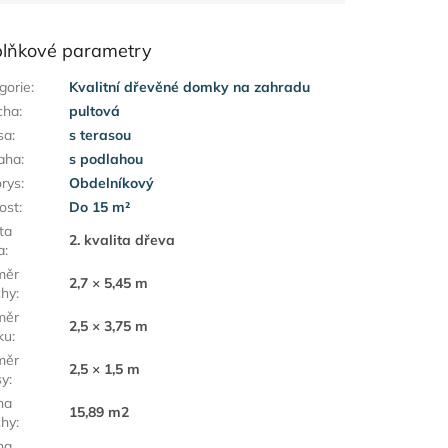
lňkové parametry
gorie
:
Kvalitní dřevěné domky na zahradu
cha
:
pultová
sa
:
s terasou
aha
:
s podlahou
rys
:
Obdelníkový
kost
:
Do 15 m²
ta
2. kvalita dřeva
a
:
měr
2,7 × 5,45 m
chy
:
měr
2,5 × 3,75 m
ku
:
měr
2,5 × 1,5 m
sy
:
ha
15,89 m2
chy
:
ha