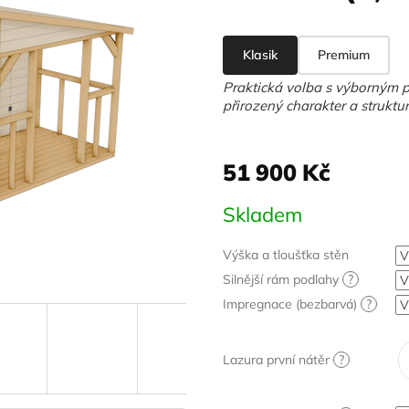
Klasik
Premium
Praktická volba s výborným p
přirozený charakter a struktur
51 900 Kč
Měrná
Skladem
cena:
Výška a tloušťka stěn
Silnější rám podlahy
?
Impregnace (bezbarvá)
?
Lazura první nátěr
?