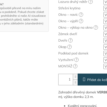
Lazura druhý nátěr
?
ek?
Střešní krytina
izpůsobili přesně na míru našim
nu a podobně. Pokud chcete získat
Okno – navíc
?
 prohlédněte si naše AI vizualizace
montážních plánů, takže máte
Okno – výplň
?
ku v jeho základním (standardním)
Okno – výklop na okno
?
Zámek dveří
Dveře
?
Okap
?
Podklad pod domek
Vyztužení
?
MONTÁŽ
?
Přidat do koš
Zahradní dřevěný domek
VERB
m), výška domku 2,3 m.
Kvalitní zpracování.