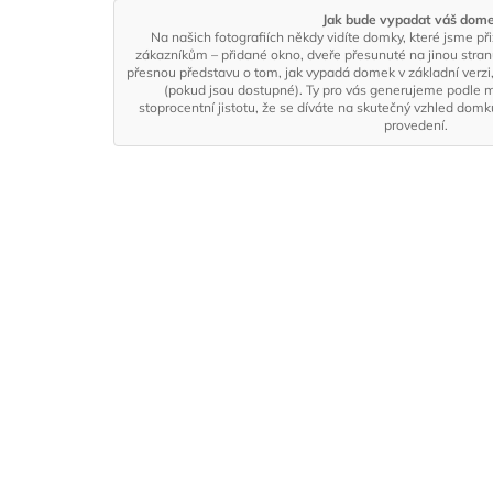
Jak bude vypadat váš dom
Na našich fotografiích někdy vidíte domky, které jsme př
zákazníkům – přidané okno, dveře přesunuté na jinou stra
přesnou představu o tom, jak vypadá domek v základní verzi,
(pokud jsou dostupné). Ty pro vás generujeme podle 
stoprocentní jistotu, že se díváte na skutečný vzhled dom
provedení.