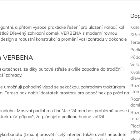
Dop
antní, a přitom vysoce praktické řešení pro uložení nářadí, kol
Kate
 světla? Dřevěný zahradní domek VERBENA s moderní rovnou
Stře
ý design s robustní konstrukcí a promění vaši zahradu v dokonale
Tera
Podl
mku VERBENA
Půdo
Veli
tečnost, že díky pultové střeše skvěle zapadne do tradiční i
Kvali
ší zahrady.
dřev
Roz
tože umožňují pohodlný vjezd se sekačkou, zahradním traktůrkem
stře
m. Terasa pak nabízí dostatek prostoru pro odpočinek po práci na
Roz
dom
dlahu. Masivní podlaha o tloušťce 24 mm bez problémů unese i
Roz
torku. (V případě, že plánujete podlahu hodně zatížit,
tera
Ploc
stře
karbonátu (Lexan) prosvětlí celý interiér, takže uvnitř nebudete
Ploc