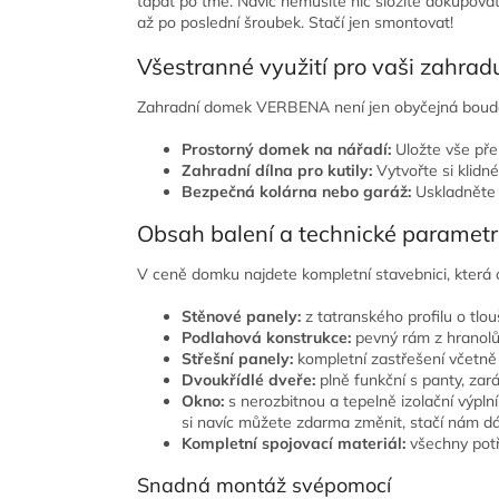
tápat po tmě. Navíc nemusíte nic složitě dokupovat
až po poslední šroubek. Stačí jen smontovat!
Všestranné využití pro vaši zahrad
Zahradní domek VERBENA není jen obyčejná bouda n
Prostorný domek na nářadí:
Uložte vše pře
Zahradní dílna pro kutily:
Vytvořte si klidn
Bezpečná kolárna nebo garáž:
Uskladněte j
Obsah balení a technické paramet
V ceně domku najdete kompletní stavebnici, která 
Stěnové panely:
z tatranského profilu o tlo
Podlahová konstrukce:
pevný rám z hranolů
Střešní panely:
kompletní zastřešení včetně k
Dvoukřídlé dveře:
plně funkční s panty, zará
Okno:
s nerozbitnou a tepelně izolační výpln
si navíc můžete zdarma změnit, stačí nám dát
Kompletní spojovací materiál:
všechny potř
Snadná montáž svépomocí