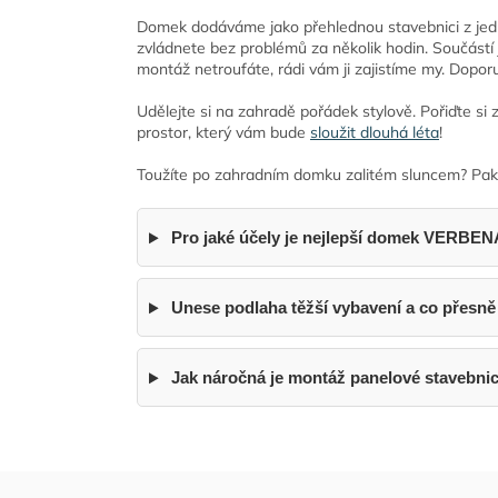
Domek dodáváme jako přehlednou stavebnici z jedn
zvládnete bez problémů za několik hodin. Součástí j
montáž netroufáte, rádi vám ji zajistíme my. Dopor
Udělejte si na zahradě pořádek stylově. Pořiďte s
prostor, který vám bude
sloužit dlouhá léta
!
Toužíte po zahradním domku zalitém sluncem? Pak 
Pro jaké účely je nejlepší domek VERBENA
Unese podlaha těžší vybavení a co přesně 
Jak náročná je montáž panelové stavebnice