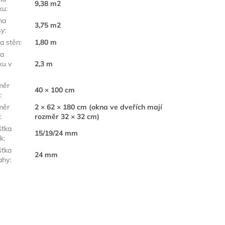
9,38 m2
ku
:
ha
3,75 m2
sy
:
a stěn
:
1,80 m
ka
u v
2,3 m
:
měr
40 × 100 cm
a
:
měr
2 × 62 × 180 cm (okna ve dveřích mají
í
:
rozměr 32 × 32 cm)
šťka
15/19/24 mm
k
:
šťka
24 mm
ahy
: