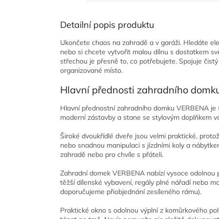
Detailní popis produktu
Ukončete chaos na zahradě a v garáži. Hledáte eleg
nebo si chcete vytvořit malou dílnu s dostatkem
střechou je přesně to, co potřebujete. Spojuje čist
organizované místo.
Hlavní přednosti zahradního do
Hlavní přednostní zahradního domku VERBENA je sku
moderní zástavby a stane se stylovým doplňkem va
Široké dvoukřídlé dveře jsou velmi praktické, pro
nebo snadnou manipulaci s jízdními koly a nábytke
zahradě nebo pro chvíle s přáteli.
Zahradní domek VERBENA nabízí vysoce odolnou po
těžší dílenské vybavení, regály plné nářadí nebo mo
doporučujeme přiobjednání zesíleného rámu).
Praktické okno s odolnou výplní z komůrkového poly