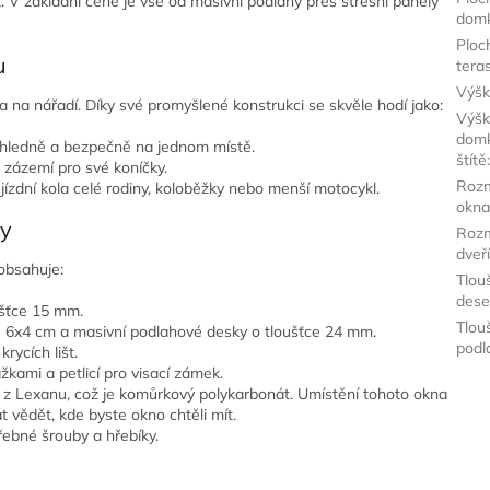
. V základní ceně je vše od masivní podlahy přes střešní panely
dom
Ploc
u
tera
Výšk
a nářadí. Díky své promyšlené konstrukci se skvěle hodí jako:
Výš
domk
hledně a bezpečně na jednom místě.
štítě
é zázemí pro své koníčky.
Roz
ízdní kola celé rodiny, koloběžky nebo menší motocykl.
okn
ry
Roz
dveř
obsahuje:
Tlou
dese
ušťce 15 mm.
Tlou
 6x4 cm a masivní podlahové desky o tloušťce 24 mm.
podl
rycích lišt.
žkami a petlicí pro visací zámek.
í z Lexanu, což je komůrkový polykarbonát. Umístění tohoto okna
 vědět, kde byste okno chtěli mít.
ebné šrouby a hřebíky.