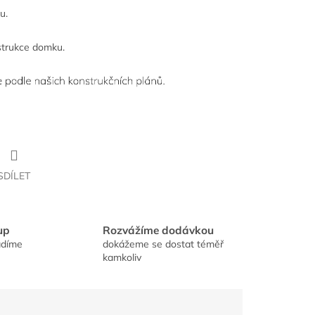
u.
nstrukce domku.
SDÍLET
up
Rozvážíme dodávkou
adíme
dokážeme se dostat téměř
kamkoliv