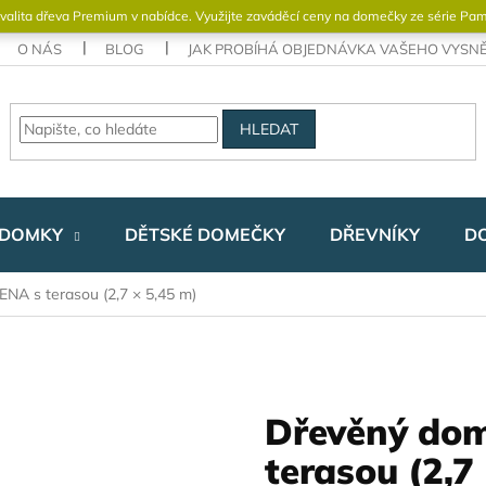
valita dřeva Premium v ​​nabídce. Využijte zaváděcí ceny na domečky ze série Pa
O NÁS
BLOG
JAK PROBÍHÁ OBJEDNÁVKA VAŠEHO VYS
HLEDAT
 DOMKY
DĚTSKÉ DOMEČKY
DŘEVNÍKY
D
A s terasou (2,7 × 5,45 m)
Dřevěný do
terasou (2,7