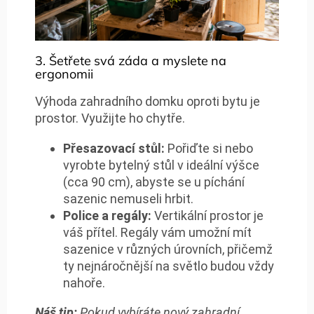
3. Šetřete svá záda a myslete na
ergonomii
Výhoda zahradního domku oproti bytu je
prostor. Využijte ho chytře.
Přesazovací stůl:
Pořiďte si nebo
vyrobte bytelný stůl v ideální výšce
(cca 90 cm), abyste se u píchání
sazenic nemuseli hrbit.
Police a regály:
Vertikální prostor je
váš přítel. Regály vám umožní mít
sazenice v různých úrovních, přičemž
ty nejnáročnější na světlo budou vždy
nahoře.
Náš tip:
Pokud vybíráte nový zahradní