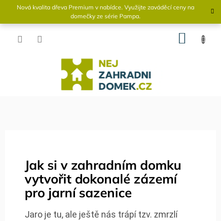
Přejít
Nová kvalita dřeva Premium v ​​nabídce. Využijte zaváděcí ceny na
na
domečky ze série Pampa.
obsah
NÁKU
KOŠÍK
Jak si v zahradním domku
vytvořit dokonalé zázemí
pro jarní sazenice
Jaro je tu, ale ještě nás trápí tzv. zmrzlí