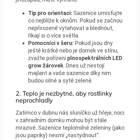
Tip pro orientaci:
Sazenice umisťujte
co nejblíže k oknům. Pokud se začnou
nepřirozeně vytahovat a blednout,
říkají si o více světla.
Pomocníci v šeru:
Pokud jsou dny
ještě krátké nebo je domek ve stínu,
zvažte pořízení
plnospektrálních LED
grow žárovek
. Dnes už nestojí
majlant a vaše sazenice díky nim
budou silné a sytě zelené.
2. Teplo je nezbytné, aby rostlinky
neprochladly
Zatímco v dubnu nás sluníčko už hřeje, noci
v zahradním domku mohou být stále
mrazivé. Sazenice teplomilné zeleniny (jako
jsou papriky) nesmí „nastydnout“.