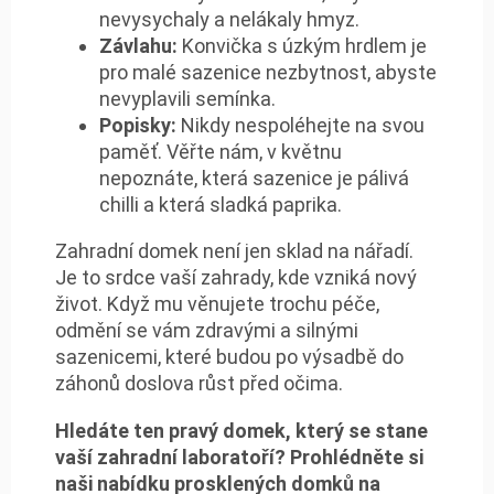
nevysychaly a nelákaly hmyz.
Závlahu:
Konvička s úzkým hrdlem je
pro malé sazenice nezbytnost, abyste
nevyplavili semínka.
Popisky:
Nikdy nespoléhejte na svou
paměť. Věřte nám, v květnu
nepoznáte, která sazenice je pálivá
chilli a která sladká paprika.
Zahradní domek není jen sklad na nářadí.
Je to srdce vaší zahrady, kde vzniká nový
život. Když mu věnujete trochu péče,
odmění se vám zdravými a silnými
sazenicemi, které budou po výsadbě do
záhonů doslova růst před očima.
Hledáte ten pravý domek, který se stane
vaší zahradní laboratoří? Prohlédněte si
naši nabídku prosklených domků na