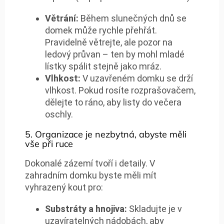
Větrání:
Během slunečných dnů se
domek může rychle přehřát.
Pravidelně větrejte, ale pozor na
ledový průvan – ten by mohl mladé
lístky spálit stejně jako mráz.
Vlhkost:
V uzavřeném domku se drží
vlhkost. Pokud rosíte rozprašovačem,
dělejte to ráno, aby listy do večera
oschly.
5. Organizace je nezbytná, abyste měli
vše při ruce
Dokonalé zázemí tvoří i detaily. V
zahradním domku byste měli mít
vyhrazený kout pro:
Substráty a hnojiva:
Skladujte je v
uzavíratelných nádobách, aby