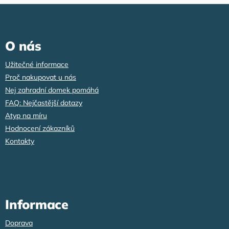
Z
á
p
a
O nás
t
í
Užitečné informace
Proč nakupovat u nás
Nej zahradní domek pomáhá
FAQ: Nejčastější dotazy
Atyp na míru
Hodnocení zákazníků
Kontakty
Informace
Doprava