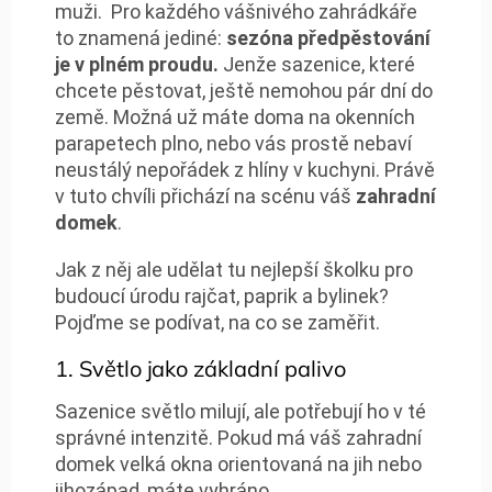
muži. Pro každého vášnivého zahrádkáře
to znamená jediné:
sezóna předpěstování
je v plném proudu.
Jenže sazenice, které
chcete pěstovat, ještě nemohou pár dní do
země. Možná už máte doma na okenních
parapetech plno, nebo vás prostě nebaví
neustálý nepořádek z hlíny v kuchyni. Právě
v tuto chvíli přichází na scénu váš
zahradní
domek
.
Jak z něj ale udělat tu nejlepší školku pro
budoucí úrodu rajčat, paprik a bylinek?
Pojďme se podívat, na co se zaměřit.
1. Světlo jako základní palivo
Sazenice světlo milují, ale potřebují ho v té
správné intenzitě. Pokud má váš zahradní
domek velká okna orientovaná na jih nebo
jihozápad, máte vyhráno.