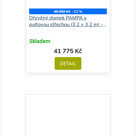
48 050 Kč
–13 %
Dřevěný domek PAMPA s
pultovou střechou (3,2 × 3,2 m) -
Premium
Skladem
41 775 Kč
DETAIL