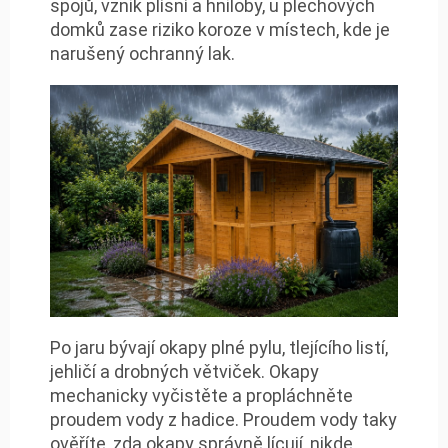
spojů, vznik plísní a hniloby, u plechových
domků zase riziko koroze v místech, kde je
narušený ochranný lak.
Po jaru bývají okapy plné pylu, tlejícího listí,
jehličí a drobných větviček. Okapy
mechanicky vyčistěte a propláchněte
proudem vody z hadice. Proudem vody taky
ověříte, zda okapy správně lícují, nikde