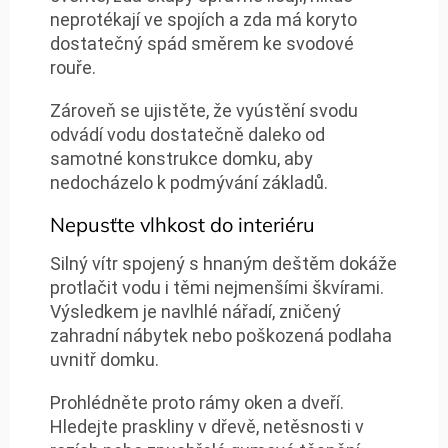
neprotékají ve spojích a zda má koryto
dostatečný spád směrem ke svodové
rouře.
Zároveň se ujistěte, že vyústění svodu
odvádí vodu dostatečně daleko od
samotné konstrukce domku, aby
nedocházelo k podmývání základů.
Nepusťte vlhkost do interiéru
Silný vítr spojený s hnaným deštěm dokáže
protlačit vodu i těmi nejmenšími škvírami.
Výsledkem je navlhlé nářadí, zničený
zahradní nábytek nebo poškozená podlaha
uvnitř domku.
Prohlédněte proto rámy oken a dveří.
Hledejte praskliny v dřevě, netěsnosti v