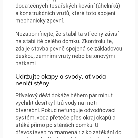
dodatečných tesařských kování (úhelníků)
a konstrukčních vrutů, které toto spojení
mechanicky zpevní.
Nezapomínejte, že stabilita střechy závisí
na stabilitě celého domku. Zkontrolujte,
zda je stavba pevně spojená se základovou
deskou, zemními vruty nebo betonovými
patkami.
Udržujte okapy a svody, ať voda
neničí stěny
Přívalový déšť dokáže během pár minut
vychrlit desítky litrů vody na metr
čtvereční. Pokud nefunguje odvodňovací
systém, voda přeteče přes okraj okapů a
stéká přímo po stěnách domku. U
dřevostaveb to znamená riziko zatékání do