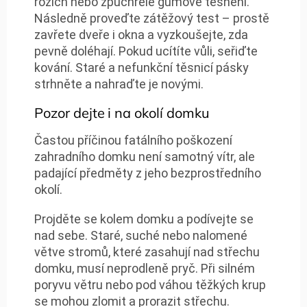
rozích nebo zpuchřelé gumové těsnění.
Následně proveďte zátěžový test – prostě
zavřete dveře i okna a vyzkoušejte, zda
pevně doléhají. Pokud ucítíte vůli, seřiďte
kování. Staré a nefunkční těsnicí pásky
strhněte a nahraďte je novými.
Pozor dejte i na okolí domku
Častou příčinou fatálního poškození
zahradního domku není samotný vítr, ale
padající předměty z jeho bezprostředního
okolí.
Projděte se kolem domku a podívejte se
nad sebe. Staré, suché nebo nalomené
větve stromů, které zasahují nad střechu
domku, musí neprodleně pryč. Při silném
poryvu větru nebo pod váhou těžkých krup
se mohou zlomit a prorazit střechu.