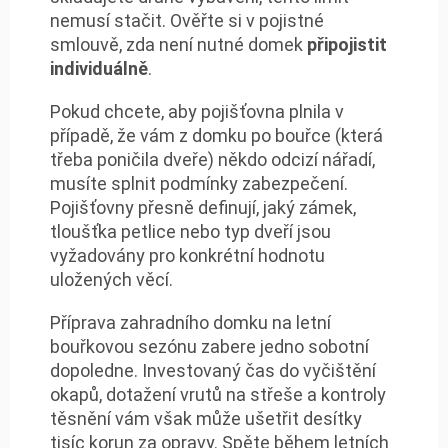
nemusí stačit. Ověřte si v pojistné
smlouvě, zda není nutné domek
připojistit
individuálně
.
Pokud chcete, aby pojišťovna plnila v
případě, že vám z domku po bouřce (která
třeba poničila dveře) někdo odcizí nářadí,
musíte splnit podmínky zabezpečení.
Pojišťovny přesně definují, jaký zámek,
tloušťka petlice nebo typ dveří jsou
vyžadovány pro konkrétní hodnotu
uložených věcí.
Příprava zahradního domku na letní
bouřkovou sezónu zabere jedno sobotní
dopoledne. Investovaný čas do vyčištění
okapů, dotažení vrutů na střeše a kontroly
těsnění vám však může ušetřit desítky
tisíc korun za opravy. Spěte během letních