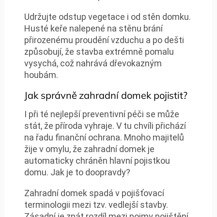
Udržujte odstup vegetace i od stěn domku.
Husté keře nalepené na stěnu brání
přirozenému proudění vzduchu a po dešti
způsobují, že stavba extrémně pomalu
vysychá, což nahrává dřevokazným
houbám.
Jak správně zahradní domek pojistit?
I při té nejlepší preventivní péči se může
stát, že příroda vyhraje. V tu chvíli přichází
na řadu finanční ochrana. Mnoho majitelů
žije v omylu, že zahradní domek je
automaticky chráněn hlavní pojistkou
domu. Jak je to doopravdy?
Zahradní domek spadá v pojišťovací
terminologii mezi tzv. vedlejší stavby.
Zásadní je znát rozdíl mezi pojmy pojištění