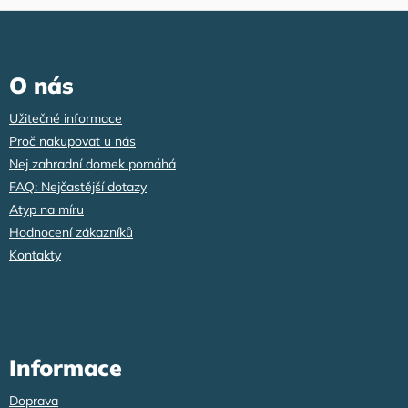
Z
á
p
a
O nás
t
í
Užitečné informace
Proč nakupovat u nás
Nej zahradní domek pomáhá
FAQ: Nejčastější dotazy
Atyp na míru
Hodnocení zákazníků
Kontakty
Informace
Doprava