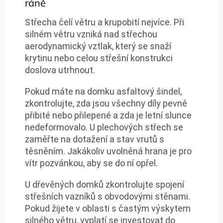
ráně
Střecha čelí větru a krupobití nejvíce. Při
silném větru vzniká nad střechou
aerodynamický vztlak, který se snaží
krytinu nebo celou střešní konstrukci
doslova utrhnout.
Pokud máte na domku asfaltový šindel,
zkontrolujte, zda jsou všechny díly pevně
přibité nebo přilepené a zda je letní slunce
nedeformovalo. U plechových střech se
zaměřte na dotažení a stav vrutů s
těsněním. Jakákoliv uvolněná hrana je pro
vítr pozvánkou, aby se do ní opřel.
U dřevěných domků zkontrolujte spojení
střešních vazníků s obvodovými stěnami.
Pokud žijete v oblasti s častým výskytem
silného větru, vyplatí se investovat do