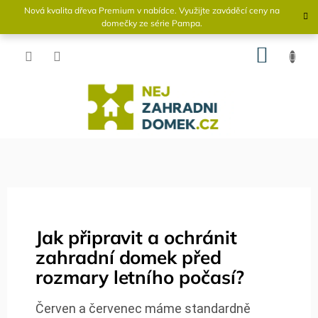
Přejít
Nová kvalita dřeva Premium v ​​nabídce. Využijte zaváděcí ceny na
na
domečky ze série Pampa.
obsah
NÁKU
KOŠÍK
Jak připravit a ochránit
zahradní domek před
rozmary letního počasí?
Červen a červenec máme standardně