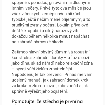
spojené s pohodou, grilováním a dlouhými
letními večery. Právě tyto dva měsíce jsou
však v českých zeměpisných šířkách
typické ještě něčím méně příjemným, a to
prudkými zvraty počasí. Lokální přívalové
deště, krupobití a silný nárazový vítr
dokážou během několika minut napáchat
na zahradě obrovské škody.
Zatímco hlavní obytný dům mívá robustní
konstrukci, zahradní domky – ať už slouží
jako dílna, sklad nářadí, nebo relaxační zóna
– bývají vůči živlům zranitelnější.
Nepodceňujte tak prevenci. Přinášíme vám
ucelený manuál, jak zahradní domek krok
za krokem zkontrolovat, zabezpečit a jak
správně vyřešit jeho pojištění.
Pamatujte, že střecha je první na