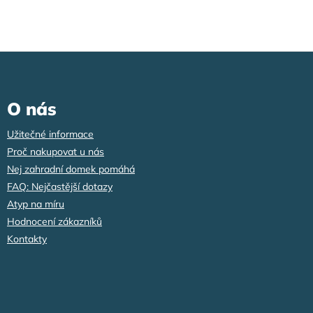
Z
á
p
a
O nás
t
í
Užitečné informace
Proč nakupovat u nás
Nej zahradní domek pomáhá
FAQ: Nejčastější dotazy
Atyp na míru
Hodnocení zákazníků
Kontakty