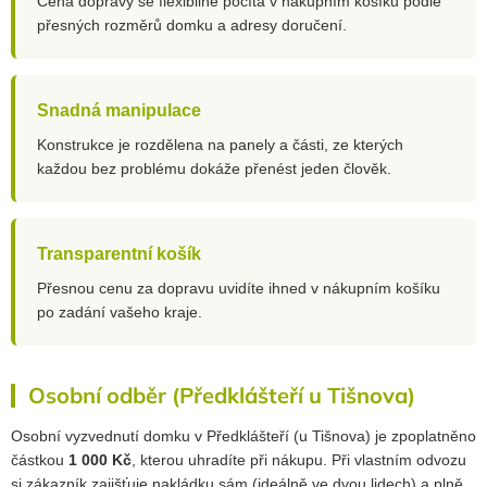
Cena dopravy se flexibilně počítá v nákupním košíku podle
přesných rozměrů domku a adresy doručení.
Snadná manipulace
Konstrukce je rozdělena na panely a části, ze kterých
každou bez problému dokáže přenést jeden člověk.
Transparentní košík
Přesnou cenu za dopravu uvidíte ihned v nákupním košíku
po zadání vašeho kraje.
Osobní odběr (Předklášteří u Tišnova)
Osobní vyzvednutí domku v Předklášteří (u Tišnova) je zpoplatněno
částkou
1 000 Kč
, kterou uhradíte při nákupu. Při vlastním odvozu
si zákazník zajišťuje nakládku sám (ideálně ve dvou lidech) a plně