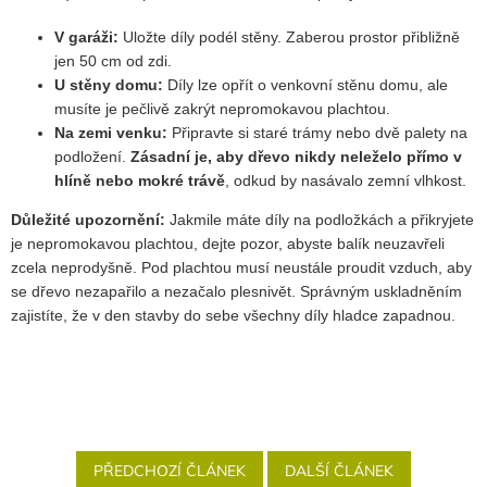
V garáži:
Uložte díly podél stěny. Zaberou prostor přibližně
jen 50 cm od zdi.
U stěny domu:
Díly lze opřít o venkovní stěnu domu, ale
musíte je pečlivě zakrýt nepromokavou plachtou.
Na zemi venku:
Připravte si staré trámy nebo dvě palety na
podložení.
Zásadní je, aby dřevo nikdy neleželo přímo v
hlíně nebo mokré trávě
, odkud by nasávalo zemní vlhkost.
Důležité upozornění:
Jakmile máte díly na podložkách a přikryjete
je nepromokavou plachtou, dejte pozor, abyste balík neuzavřeli
zcela neprodyšně. Pod plachtou musí neustále proudit vzduch, aby
se dřevo nezapařilo a nezačalo plesnivět. Správným uskladněním
zajistíte, že v den stavby do sebe všechny díly hladce zapadnou.
PŘEDCHOZÍ ČLÁNEK
DALŠÍ ČLÁNEK