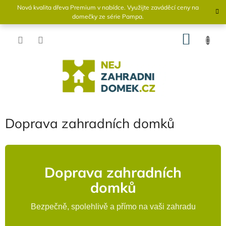
Přejít
Nová kvalita dřeva Premium v ​​nabídce. Využijte zaváděcí ceny na
na
domečky ze série Pampa.
obsah
NÁKU
KOŠÍK
Doprava zahradních domků
Doprava zahradních
domků
Bezpečně, spolehlivě a přímo na vaši zahradu