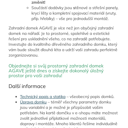
změnit!
Součástí dodávky jsou
s
těnové a střešní panely,
krycí lišty a kompletní spojovací materiál (vruty,
příp. hřebíky) – vše pro jednodušší montáž.
Zahradní domek AGAVE je více než jen obyčejný zahradní
domek na nářadí. Je to prostorné, spolehlivé a estetické
řešení pro uskladnění všeho, co na zahradě potřebujete.
Investujte do kvalitního dřevěného zahradního domku, který
vám bude sloužit dlouhá léta a udrží vaši zahradu perfektně
zorganizovanou.
Objednejte si svůj prostorný zahradní domek
AGAVE ještě dnes a získejte dokonalý úložný
prostor pro vaši zahradu!
Další informace
Technický popis a statika
– všeobecný popis domků.
Úprava domku
– téměř všechny parametry domku
jsou variabilní a je možné je přizpůsobit vašim
potřebám. Na kartě domčku v e-shopu máte možnost
zvolit jednotlivé příplatkové možnosti materiálů,
dopravy i montáže. Mnoho klientů řešíme individuálně