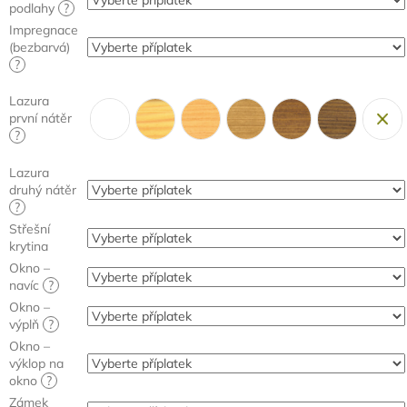
podlahy
?
Impregnace
(bezbarvá)
?
Lazura
první nátěr
?
Lazura
druhý nátěr
?
Střešní
krytina
Okno –
navíc
?
Okno –
výplň
?
Okno –
výklop na
okno
?
Zámek