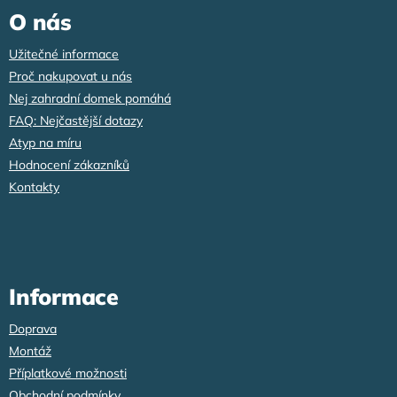
a
O nás
t
í
Užitečné informace
Proč nakupovat u nás
Nej zahradní domek pomáhá
FAQ: Nejčastější dotazy
Atyp na míru
Hodnocení zákazníků
Kontakty
Informace
Doprava
Montáž
Příplatkové možnosti
Obchodní podmínky