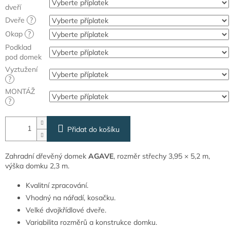
dveří
Dveře
?
Okap
?
Podklad
pod domek
Vyztužení
?
MONTÁŽ
?
Přidat do košíku
Zahradní dřevěný domek
AGAVE
, rozměr střechy 3,95 × 5,2 m,
výška domku 2,3 m.
Kvalitní zpracování.
Vhodný na nářadí, kosačku.
Velké dvojkřídlové dveře.
Variabilita rozměrů a konstrukce domku.