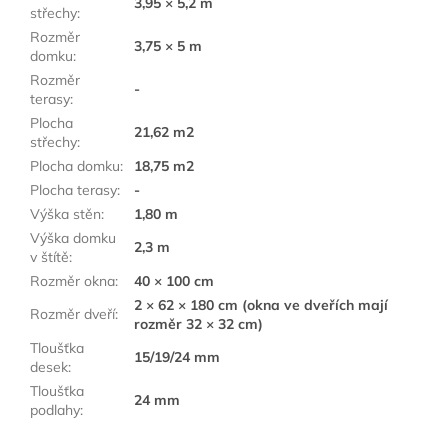
3,95 × 5,2 m
střechy
:
Rozměr
3,75 × 5 m
domku
:
Rozměr
-
terasy
:
Plocha
21,62 m2
střechy
:
Plocha domku
:
18,75 m2
Plocha terasy
:
-
Výška stěn
:
1,80 m
Výška domku
2,3 m
v štítě
:
Rozměr okna
:
40 × 100 cm
2 × 62 × 180 cm (okna ve dveřích mají
Rozměr dveří
:
rozměr 32 × 32 cm)
Tloušťka
15/19/24 mm
desek
:
Tloušťka
24 mm
podlahy
: