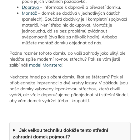
podle jejich vlastních požadavků.
Doprava
– informace k dopravě a převzetí domku.
Montáž
– domek se dodává v jednotlivých částích
(panelech). Součástí dodávky je i kompletní spojovací
materiál. Není třeba nic dokupovat. Montáž je
jednoduchá, dá se bez problémů zvládnout
svépomocně (dva lidé za několik hodin). Anbebo
můžete montáž domku objednat od nás.
Padne rozměr tohoto domku do vaší zahrady jako ulitý, ale
hledáte spíše moderní rovnou střechu? Pak se vám jistě
zalíbí náš
model
Monstera
!
Nechcete hned po složení domku lítat se štětcem? Pak si
přiobjednejte impregnaci a dvě vrstvy lazury. V základu jsou
naše domky vybaveny lepenkovou střechou, která chvíli
vydrží, ale vřele doporučujeme přiobjednat si i střešní šindel,
aby vám domek vydržel třeba i krupobití.
Jak velkou techniku dokáže tento střední
zahradní domek pojmout?