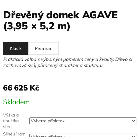
Dřevěný domek AGAVE
(3,95 × 5,2 m)
Klasik
Premium
Praktická volba s výborným poměrem ceny a kvality. Dřevo si
zachovává svůj přirozený charakter a strukturu.
66 625 Kč
Měrná
Skladem
cena:
Výška a
tloušťka
stěn
Silnější rám