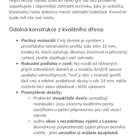
nejen běžné nářadí, kolečko nebo gril, ale bez problémů
zaparkujete i objemnější zahradní techniku, jako je sekačka,
křovinořez nebo dokonce menší zahradní traktůrek. Konečně
bude mít vše své místo.
Odolná konstrukce z kvalitního dřeva:
Poctivý materiál:
Celý domek je vyroben z
prvotřídního tatranského profilu (síla stěn 15 mm,
kvalita A), který zaručuje dlouhou životnost a přirozený
vzhled, skvěle doplňující vaši zahradu.
Robustní podlaha v ceně:
Na rozdíl od některých
jiných zahradních domků je u modelu AGAVE pevná
podlaha samozřejmostí. Tvoří ji rám z hranolů (profil
6x4 cm) a odolné podlahové desky o síle 24 mm, takže
můžete bez obav skladovat i těžší vybavení.
Promyšlené detaily:
Praktické
dvoukřídlé dveře
usnadňují
manipulaci. Jsou osazeny kvalitními panty,
zarážkami a petlicí připravenou pro váš visací
zámek.
Jedno
okno s nerozbitnou výplní z Lexanu
(komůrkový polykarbonát) zajistí přísun denního
světla - jeho
umístění si můžete bezplatně