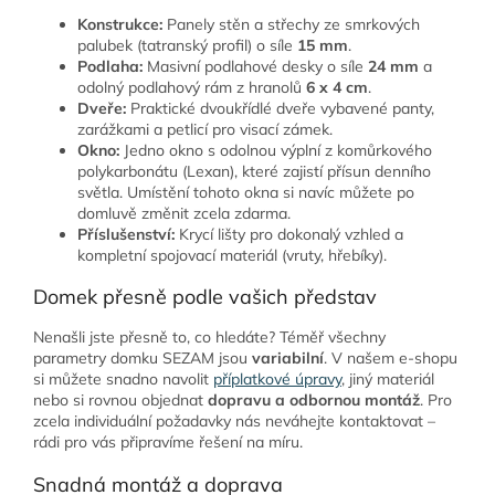
Konstrukce:
Panely stěn a střechy ze smrkových
palubek (tatranský profil) o síle
15 mm
.
Podlaha:
Masivní podlahové desky o síle
24 mm
a
odolný podlahový rám z hranolů
6 x 4 cm
.
Dveře:
Praktické dvoukřídlé dveře vybavené panty,
zarážkami a petlicí pro visací zámek.
Okno:
Jedno okno s odolnou výplní z komůrkového
polykarbonátu (Lexan), které zajistí přísun denního
světla. Umístění tohoto okna si navíc můžete po
domluvě změnit zcela zdarma.
Příslušenství:
Krycí lišty pro dokonalý vzhled a
kompletní spojovací materiál (vruty, hřebíky).
Domek přesně podle vašich představ
Nenašli jste přesně to, co hledáte? Téměř všechny
parametry domku SEZAM jsou
variabilní
. V našem e-shopu
si můžete snadno navolit
příplatkové úpravy
, jiný materiál
nebo si rovnou objednat
dopravu a odbornou montáž
. Pro
zcela individuální požadavky nás neváhejte kontaktovat –
rádi pro vás připravíme řešení na míru.
Snadná montáž a doprava