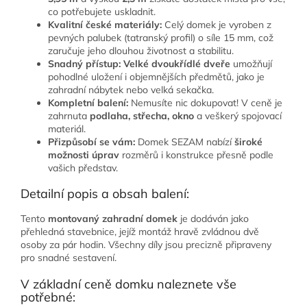
co potřebujete uskladnit.
Kvalitní české materiály:
Celý domek je vyroben z
pevných palubek (tatranský profil) o síle 15 mm, což
zaručuje jeho dlouhou životnost a stabilitu.
Snadný přístup:
Velké dvoukřídlé dveře
umožňují
pohodlné uložení i objemnějších předmětů, jako je
zahradní nábytek nebo velká sekačka.
Kompletní balení:
Nemusíte nic dokupovat! V ceně je
zahrnuta
podlaha, střecha, okno
a veškerý spojovací
materiál.
Přizpůsobí se vám:
Domek SEZAM nabízí
široké
možnosti úprav
rozměrů i konstrukce přesně podle
vašich představ.
Detailní popis a obsah balení:
Tento
montovaný zahradní domek
je dodáván jako
přehledná stavebnice, jejíž montáž hravě zvládnou dvě
osoby za pár hodin. Všechny díly jsou precizně připraveny
pro snadné sestavení.
V základní ceně domku naleznete vše
potřebné: