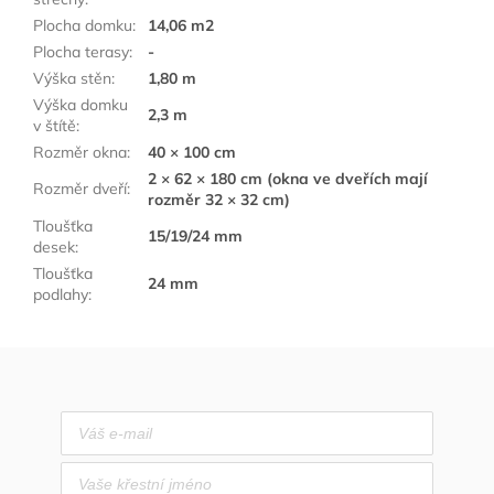
Plocha domku
:
14,06 m2
Plocha terasy
:
-
Výška stěn
:
1,80 m
Výška domku
2,3 m
v štítě
:
Rozměr okna
:
40 × 100 cm
2 × 62 × 180 cm (okna ve dveřích mají
Rozměr dveří
:
rozměr 32 × 32 cm)
Tloušťka
15/19/24 mm
desek
:
Tloušťka
24 mm
podlahy
: