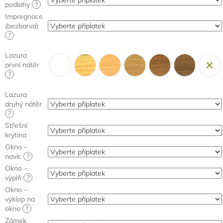
podlahy
?
Impregnace
(bezbarvá)
?
Lazura
první nátěr
?
Lazura
druhý nátěr
?
Střešní
krytina
Okno –
navíc
?
Okno –
výplň
?
Okno –
výklop na
okno
?
Zámek