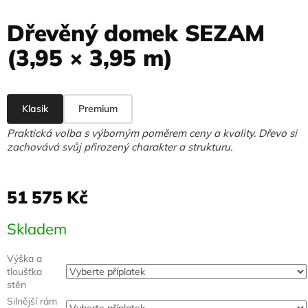
Dřevěný domek SEZAM
(3,95 × 3,95 m)
Klasik
Premium
Praktická volba s výborným poměrem ceny a kvality. Dřevo si
zachovává svůj přirozený charakter a strukturu.
51 575 Kč
Měrná
Skladem
cena:
Výška a
tloušťka
stěn
Silnější rám