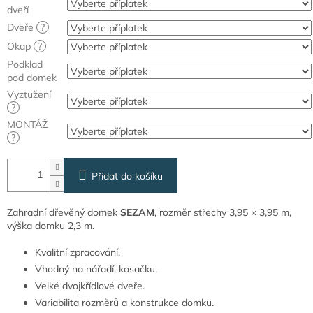
dveří
Dveře
?
Okap
?
Podklad
pod domek
Vyztužení
?
MONTÁŽ
?
Přidat do košíku
Zahradní dřevěný domek
SEZAM
, rozměr střechy 3,95 × 3,95 m,
výška domku 2,3 m.
Kvalitní zpracování.
Vhodný na nářadí, kosačku.
Velké dvojkřídlové dveře.
Variabilita rozměrů a konstrukce domku.