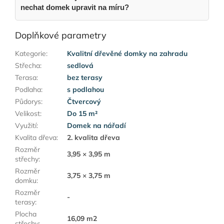
nechat domek upravit na míru?
Doplňkové parametry
Kategorie
:
Kvalitní dřevěné domky na zahradu
Střecha
:
sedlová
Terasa
:
bez terasy
Podlaha
:
s podlahou
Půdorys
:
Čtvercový
Velikost
:
Do 15 m²
Využití
:
Domek na nářadí
Kvalita dřeva
:
2. kvalita dřeva
Rozměr
3,95 × 3,95 m
střechy
:
Rozměr
3,75 × 3,75 m
domku
:
Rozměr
-
terasy
:
Plocha
16,09 m2
střechy
: