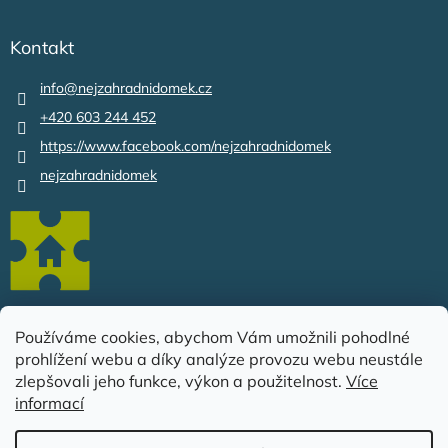
Kontakt
info
@
nejzahradnidomek.cz
+420 603 244 452
https://www.facebook.com/nejzahradnidomek
nejzahradnidomek
Používáme cookies, abychom Vám umožnili pohodlné
prohlížení webu a díky analýze provozu webu neustále
zlepšovali jeho funkce, výkon a použitelnost.
Více
Vytvořil Shoptet
informací