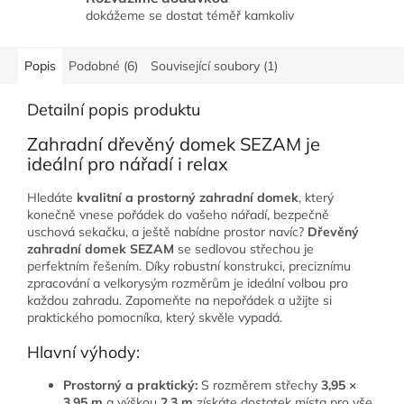
dokážeme se dostat téměř kamkoliv
Popis
Podobné (6)
Související soubory (1)
Detailní popis produktu
Zahradní dřevěný domek SEZAM je
ideální pro nářadí i relax
Hledáte
kvalitní a prostorný zahradní domek
, který
konečně vnese pořádek do vašeho nářadí, bezpečně
uschová sekačku, a ještě nabídne prostor navíc?
Dřevěný
zahradní domek SEZAM
se sedlovou střechou je
perfektním řešením. Díky robustní konstrukci, preciznímu
zpracování a velkorysým rozměrům je ideální volbou pro
každou zahradu. Zapomeňte na nepořádek a užijte si
praktického pomocníka, který skvěle vypadá.
Hlavní výhody:
Prostorný a praktický:
S rozměrem střechy
3,95 ×
3,95 m
a výškou
2,3 m
získáte dostatek místa pro vše,