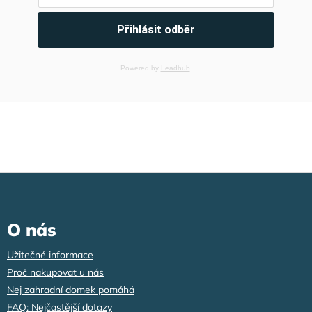
Přihlásit odběr
Powered by
Leadhub
.
Z
á
p
a
O nás
t
í
Užitečné informace
Proč nakupovat u nás
Nej zahradní domek pomáhá
FAQ: Nejčastější dotazy