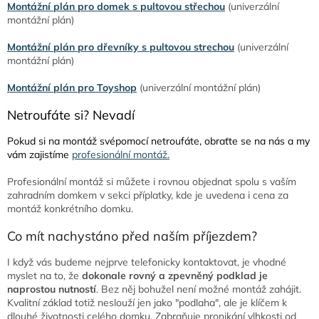
Montážní plán pro domek s pultovou střechou
(univerzální
montážní plán)
Montážní plán pro dřevníky s pultovou strechou
(univerzální
montážní plán)
Montážní plán pro Toyshop
(univerzální montážní plán)
Netroufáte si? Nevadí
Pokud si na montáž svépomocí netroufáte, obraťte se na nás a my
vám zajistíme
profesionální montáž.
Profesionální montáž si můžete i rovnou objednat spolu s vaším
zahradním domkem v sekci příplatky, kde je uvedena i cena za
montáž konkrétního domku.
Co mít nachystáno před naším příjezdem?
I když vás budeme nejprve telefonicky kontaktovat, je vhodné
myslet na to, že
dokonale rovný a zpevněný podklad je
naprostou nutností
. Bez něj bohužel není možné montáž zahájit.
Kvalitní základ totiž neslouží jen jako "podlaha", ale je klíčem k
dlouhé životnosti celého domku. Zabraňuje pronikání vlhkosti od