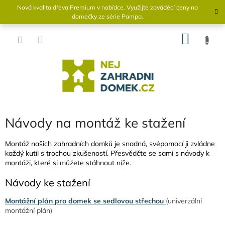
Přejít
Nová kvalita dřeva Premium v ​​nabídce. Využijte zaváděcí ceny na
na
domečky ze série Pampa.
obsah
NÁKU
KOŠÍK
Návody na montáž ke stažení
Montáž našich zahradních domků je snadná, svépomocí ji zvládne
každý kutil s trochou zkušeností. Přesvědčte se sami s návody k
montáži, které si můžete stáhnout níže.
Návody ke stažení
Montážní plán pro domek se sedlovou střechou
(univerzální
montážní plán)