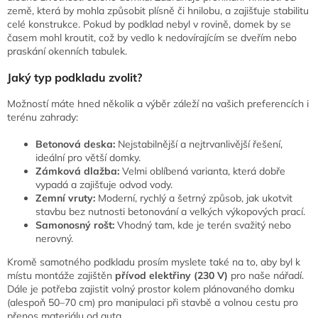
země, která by mohla způsobit plísně či hnilobu, a zajišťuje stabilitu
celé konstrukce. Pokud by podklad nebyl v rovině, domek by se
časem mohl kroutit, což by vedlo k nedovírajícím se dveřím nebo
praskání okenních tabulek.
Jaký typ podkladu zvolit?
Možností máte hned několik a výběr záleží na vašich preferencích i
terénu zahrady:
Betonová deska:
Nejstabilnější a nejtrvanlivější řešení,
ideální pro větší domky.
Zámková dlažba:
Velmi oblíbená varianta, která dobře
vypadá a zajišťuje odvod vody.
Zemní vruty:
Moderní, rychlý a šetrný způsob, jak ukotvit
stavbu bez nutnosti betonování a velkých výkopových prací.
Samonosný rošt:
Vhodný tam, kde je terén svažitý nebo
nerovný.
Kromě samotného podkladu prosím myslete také na to, aby byl k
místu montáže zajištěn
přívod elektřiny (230 V)
pro naše nářadí.
Dále je potřeba zajistit volný prostor kolem plánovaného domku
(alespoň 50–70 cm) pro manipulaci při stavbě a volnou cestu pro
přenos materiálu od auta.