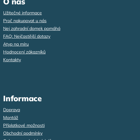
O nás
t
í
Užitečné informace
Proč nakupovat u nás
Nej zahradní domek pomáhá
FAQ: Nejčastější dotazy
Atyp na míru
Hodnocení zákazníků
Kontakty
Informace
Doprava
Montáž
Příplatkové možnosti
Obchodní podmínky